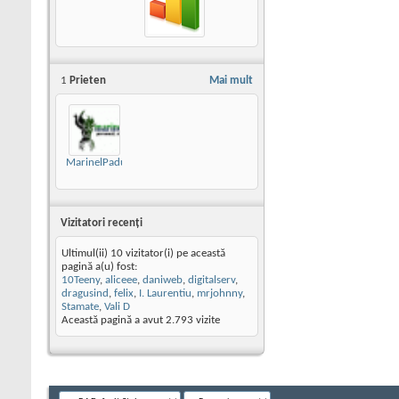
1
Prieten
Mai mult
MarinelPadurice
Vizitatori recenţi
Ultimul(ii) 10 vizitator(i) pe această
pagină a(u) fost:
10Teeny
,
aliceee
,
daniweb
,
digitalserv
,
dragusind
,
felix
,
I. Laurentiu
,
mrjohnny
,
Stamate
,
Vali D
Această pagină a avut
2.793
vizite