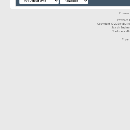
Fus ora
Powered b
Copyright © 2026 vBulleti
Search Engine
Traducere vB
Copyr