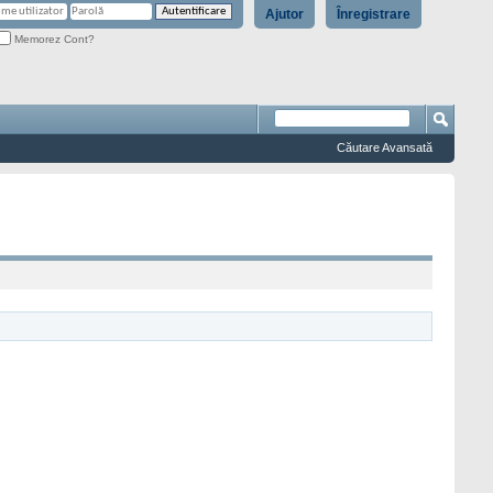
Ajutor
Înregistrare
Memorez Cont?
Căutare Avansată