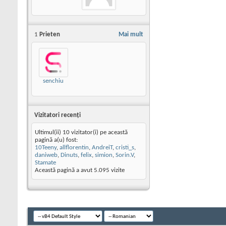
1
Prieten
Mai mult
senchiu
Vizitatori recenţi
Ultimul(ii) 10 vizitator(i) pe această
pagină a(u) fost:
10Teeny
,
allflorentin
,
AndreiT
,
cristi_s
,
daniweb
,
Dinuts
,
felix
,
simion
,
Sorin.V
,
Stamate
Această pagină a avut
5.095
vizite