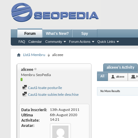
Forum
What's New?
Spy
FAQ
Calendar
Community
Forum Actions
Quick Links
Listă Membru
aliceee
aliceee's Activity
aliceee
Membru SeoPedia
All
aliceee
P
Caută toate posturile
No More Results
Caută toate subiectele deschise
Data înscrierii
13th August 2011
Ultima
6th August 2020
14:21
Activitate
Avatar