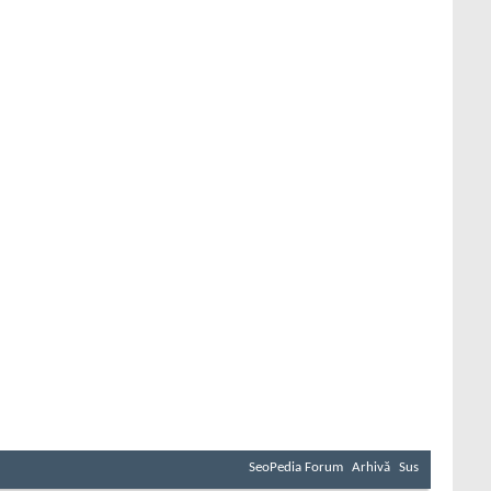
SeoPedia Forum
Arhivă
Sus