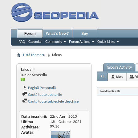
Forum
What's New?
Spy
FAQ
Calendar
Community
Forum Actions
Quick Links
Listă Membru
falcos
falcos's Activity
falcos
Junior SeoPedia
All
falcos
Pr
Pagină Personală
No More Results
Caută toate posturile
Caută toate subiectele deschise
Data înscrierii
22nd April 2013
Ultima
13th October 2021
09:16
Activitate
Avatar