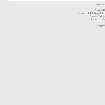
Fus ora
Powered b
Copyright © 2026 vBulleti
Search Engine
Traducere vB
Copyr