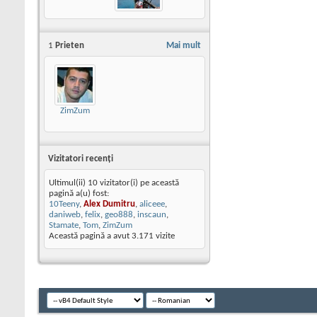
1
Prieten
Mai mult
ZimZum
Vizitatori recenţi
Ultimul(ii) 10 vizitator(i) pe această
pagină a(u) fost:
10Teeny
,
Alex Dumitru
,
aliceee
,
daniweb
,
felix
,
geo888
,
inscaun
,
Stamate
,
Tom
,
ZimZum
Această pagină a avut
3.171
vizite