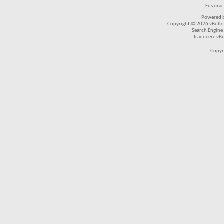
Fus ora
Powered b
Copyright © 2026 vBulleti
Search Engine
Traducere vB
Copyr