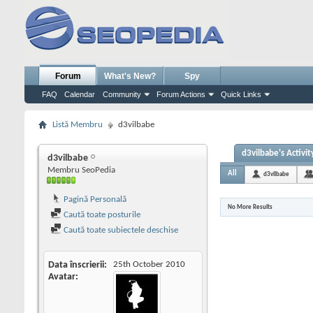
Forum
What's New?
Spy
FAQ
Calendar
Community
Forum Actions
Quick Links
Listă Membru
d3vilbabe
d3vilbabe's Activit
d3vilbabe
Membru SeoPedia
All
d3vilbabe
Pagină Personală
No More Results
Caută toate posturile
Caută toate subiectele deschise
Data înscrierii
25th October 2010
Avatar