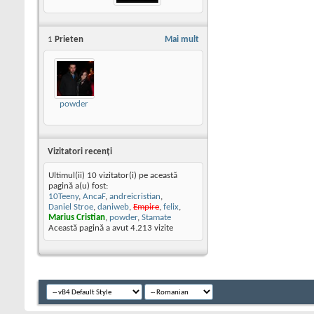
1
Prieten
Mai mult
powder
Vizitatori recenţi
Ultimul(ii) 10 vizitator(i) pe această
pagină a(u) fost:
10Teeny
,
AncaF
,
andreicristian
,
Daniel Stroe
,
daniweb
,
Empire
,
felix
,
Marius Cristian
,
powder
,
Stamate
Această pagină a avut
4.213
vizite