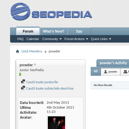
Forum
What's New?
Spy
FAQ
Calendar
Community
Forum Actions
Quick Links
Listă Membru
powder
powder's Activity
powder
Junior SeoPedia
All
powder
Caută toate posturile
No More Results
Caută toate subiectele deschise
Data înscrierii
2nd May 2013
Ultima
4th October 2021
11:23
Activitate
Avatar