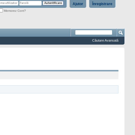
Ajutor
Înregistrare
Memorez Cont?
Căutare Avansată