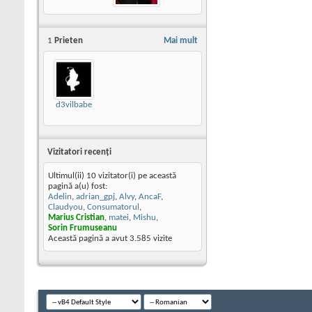
1
Prieten
Mai mult
d3vilbabe
Vizitatori recenţi
Ultimul(ii) 10 vizitator(i) pe această
pagină a(u) fost:
Adelin
,
adrian_gpj
,
Alvy
,
AncaF
,
Claudyou
,
Consumatorul
,
Marius Cristian
,
matei
,
Mishu
,
Sorin Frumuseanu
Această pagină a avut
3.585
vizite