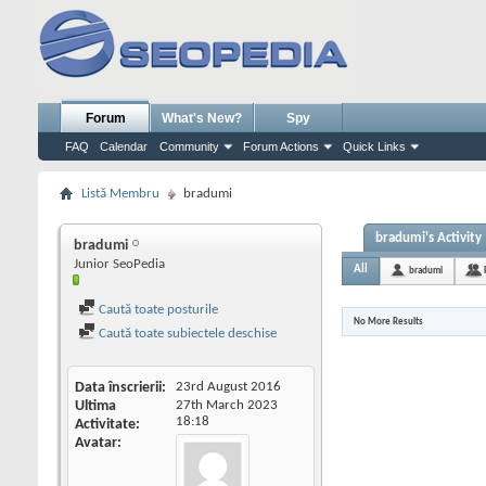
Forum
What's New?
Spy
FAQ
Calendar
Community
Forum Actions
Quick Links
Listă Membru
bradumi
bradumi's Activity
bradumi
Junior SeoPedia
All
bradumi
Caută toate posturile
No More Results
Caută toate subiectele deschise
Data înscrierii
23rd August 2016
Ultima
27th March 2023
18:18
Activitate
Avatar