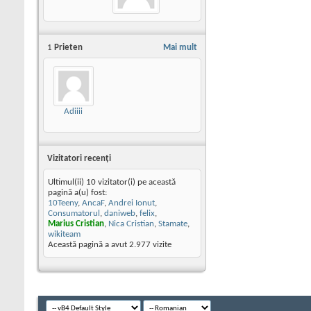
1
Prieten
Mai mult
Adiiii
Vizitatori recenţi
Ultimul(ii) 10 vizitator(i) pe această
pagină a(u) fost:
10Teeny
,
AncaF
,
Andrei Ionut
,
Consumatorul
,
daniweb
,
felix
,
Marius Cristian
,
Nica Cristian
,
Stamate
,
wikiteam
Această pagină a avut
2.977
vizite