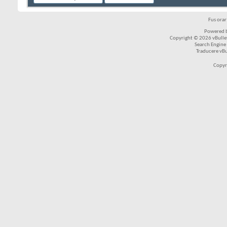
Fus ora
Powered b
Copyright © 2026 vBulleti
Search Engine
Traducere vB
Copyr