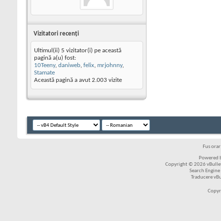
Vizitatori recenţi
Ultimul(ii) 5 vizitator(i) pe această
pagină a(u) fost:
10Teeny
,
daniweb
,
felix
,
mrjohnny
,
Stamate
Această pagină a avut
2.003
vizite
Fus ora
Powered b
Copyright © 2026 vBulleti
Search Engine
Traducere vB
Copyr