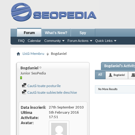
Forum
What's New?
Spy
FAQ
Calendar
Community
Forum Actions
Quick Links
Listă Membru
Bogdaniel
Bogdaniel's Activit
Bogdaniel
Junior SeoPedia
All
Bogdaniel
Caută toate posturile
No More Results
Caută toate subiectele deschise
Data înscrierii
27th September 2010
Ultima
5th February 2016
17:51
Activitate
Avatar