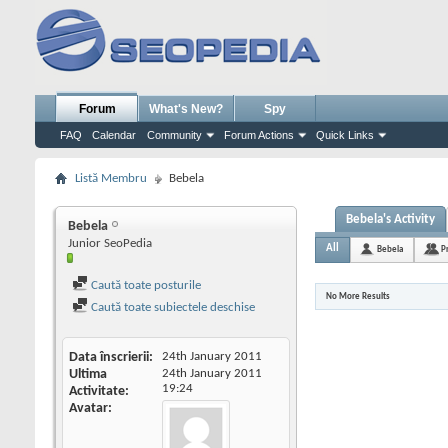
Forum
What's New?
Spy
FAQ
Calendar
Community
Forum Actions
Quick Links
Listă Membru
Bebela
Bebela's Activity
Bebela
Junior SeoPedia
All
Bebela
P
Caută toate posturile
No More Results
Caută toate subiectele deschise
Data înscrierii
24th January 2011
Ultima
24th January 2011
19:24
Activitate
Avatar