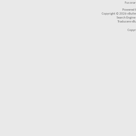
Fus ora
Powered b
Copyright © 2026 vBulleti
Search Engine
Traducere vB
Copyr