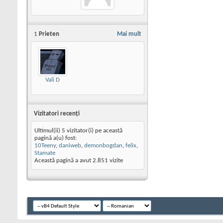
1
Prieten
Mai mult
Vali D
Vizitatori recenţi
Ultimul(ii) 5 vizitator(i) pe această
pagină a(u) fost:
10Teeny
,
daniweb
,
demonbogdan
,
felix
,
Stamate
Această pagină a avut
2.851
vizite