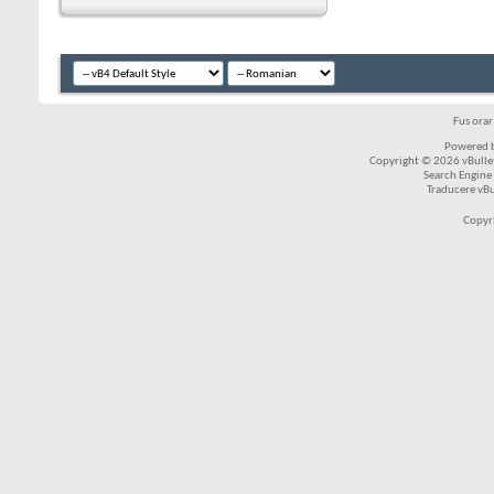
Fus ora
Powered b
Copyright © 2026 vBulleti
Search Engine
Traducere vB
Copyr