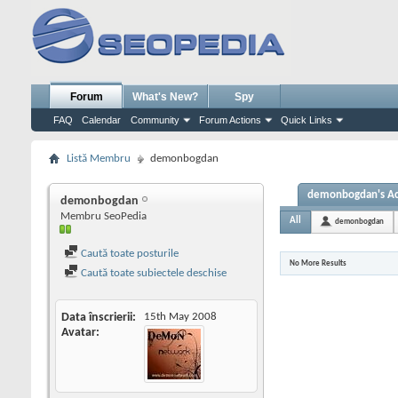
Forum
What's New?
Spy
FAQ
Calendar
Community
Forum Actions
Quick Links
Listă Membru
demonbogdan
demonbogdan's Act
demonbogdan
Membru SeoPedia
All
demonbogdan
Caută toate posturile
No More Results
Caută toate subiectele deschise
Data înscrierii
15th May 2008
Avatar