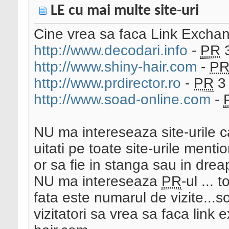
LE cu mai multe site-uri
Cine vrea sa faca Link Exchang
http://www.decodari.info
-
PR
3
http://www.shiny-hair.com
-
P
http://www.prdirector.ro
-
PR
3
http://www.soad-online.com
-
NU ma intereseaza site-urile ca
uitati pe toate site-urile menti
or sa fie in stanga sau in drea
NU ma intereseaza
PR
-ul ...
fata este numarul de vizite...s
vizitatori sa vrea sa faca link