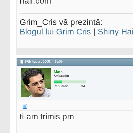
hair.com
Grim_Cris vă prezintă:
Blogul lui Grim Cris
|
Shiny Hai
19th August 2008,
18:56
Mar
Ambasador
Reputatie:
34
ti-am trimis pm