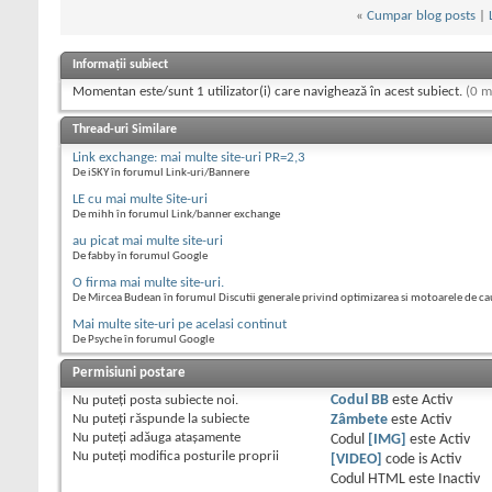
«
Cumpar blog posts
|
Informații subiect
Momentan este/sunt 1 utilizator(i) care navighează în acest subiect.
(0 m
Thread-uri Similare
Link exchange: mai multe site-uri PR=2,3
De iSKY în forumul Link-uri/Bannere
LE cu mai multe Site-uri
De mihh în forumul Link/banner exchange
au picat mai multe site-uri
De fabby în forumul Google
O firma mai multe site-uri.
De Mircea Budean în forumul Discutii generale privind optimizarea si motoarele de ca
Mai multe site-uri pe acelasi continut
De Psyche în forumul Google
Permisiuni postare
Nu puteţi
posta subiecte noi.
Codul BB
este
Activ
Nu puteţi
răspunde la subiecte
Zâmbete
este
Activ
Nu puteţi
adăuga ataşamente
Codul
[IMG]
este
Activ
Nu puteţi
modifica posturile proprii
[VIDEO]
code is
Activ
Codul HTML este
Inactiv