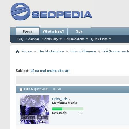
Forum
What's New?
Spy
FAQ
Calendar
Community
Forum Actions
Quick Links
Forum
The Marketplace
Link-uri/Bannere
Link/banner exc
Subiect:
LE cu mai multe site-uri
19th August 2008,
09:50
Grim_Cris
Membru SeoPedia
Reputatie:
35