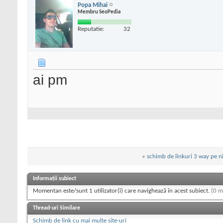
Popa Mihai
Membru SeoPedia
Reputatie:
32
ai pm
«
schimb de linkuri 3 way pe ni
Informații subiect
Momentan este/sunt 1 utilizator(i) care navighează în acest subiect.
(0 m
Thread-uri Similare
Schimb de link cu mai multe site-uri