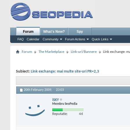
Forum
What's New?
Spy
FAQ
Calendar
Community
Forum Actions
Quick Links
Forum
The Marketplace
Link-uri/Bannere
Link exchange: ma
Subiect:
Link exchange: mai multe site-uri PR=2,3
20th February 2009,
23:03
iSKY
Membru SeoPedia
Reputatie:
44