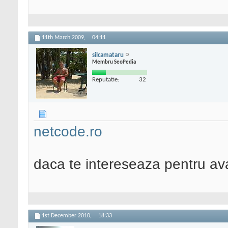
11th March 2009,
04:11
silcamataru
Membru SeoPedia
Reputatie:
32
netcode.ro
daca te intereseaza pentru ava
1st December 2010,
18:33