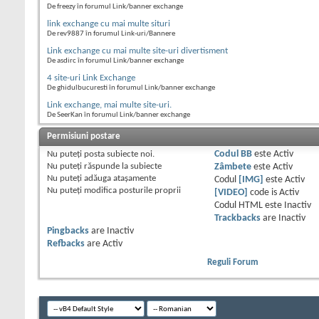
De freezy în forumul Link/banner exchange
link exchange cu mai multe situri
De rev9887 în forumul Link-uri/Bannere
Link exchange cu mai multe site-uri divertisment
De asdirc în forumul Link/banner exchange
4 site-uri Link Exchange
De ghidulbucuresti în forumul Link/banner exchange
Link exchange, mai multe site-uri.
De SeerKan în forumul Link/banner exchange
Permisiuni postare
Nu puteţi
posta subiecte noi.
Codul BB
este
Activ
Nu puteţi
răspunde la subiecte
Zâmbete
este
Activ
Nu puteţi
adăuga ataşamente
Codul
[IMG]
este
Activ
Nu puteţi
modifica posturile proprii
[VIDEO]
code is
Activ
Codul HTML este
Inactiv
Trackbacks
are
Inactiv
Pingbacks
are
Inactiv
Refbacks
are
Activ
Reguli Forum