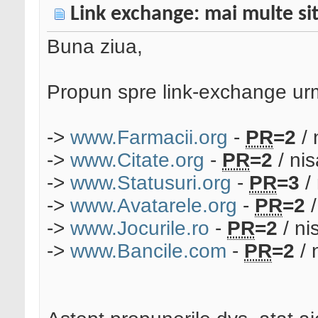
Link exchange: mai multe si
Buna ziua,
Propun spre link-exchange urma
->
www.Farmacii.org
-
PR
=2
/ 
->
www.Citate.org
-
PR
=2
/ nis
->
www.Statusuri.org
-
PR
=3
/ 
->
www.Avatarele.org
-
PR
=2
/
->
www.Jocurile.ro
-
PR
=2
/ ni
->
www.Bancile.com
-
PR
=2
/ 