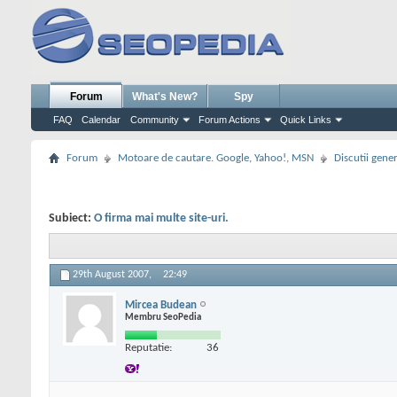
Forum
What's New?
Spy
FAQ
Calendar
Community
Forum Actions
Quick Links
Forum
Motoare de cautare. Google, Yahoo!, MSN
Discutii gene
Subiect:
O firma mai multe site-uri.
29th August 2007,
22:49
Mircea Budean
Membru SeoPedia
Reputatie:
36