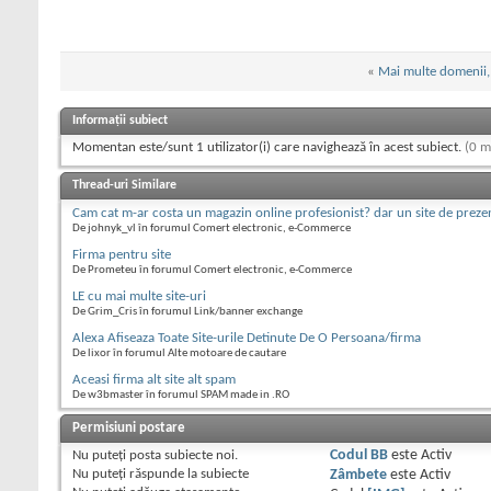
«
Mai multe domenii, 
Informații subiect
Momentan este/sunt 1 utilizator(i) care navighează în acest subiect.
(0 m
Thread-uri Similare
Cam cat m-ar costa un magazin online profesionist? dar un site de preze
De johnyk_vl în forumul Comert electronic, e-Commerce
Firma pentru site
De Prometeu în forumul Comert electronic, e-Commerce
LE cu mai multe site-uri
De Grim_Cris în forumul Link/banner exchange
Alexa Afiseaza Toate Site-urile Detinute De O Persoana/firma
De lixor în forumul Alte motoare de cautare
Aceasi firma alt site alt spam
De w3bmaster în forumul SPAM made in .RO
Permisiuni postare
Nu puteţi
posta subiecte noi.
Codul BB
este
Activ
Nu puteţi
răspunde la subiecte
Zâmbete
este
Activ