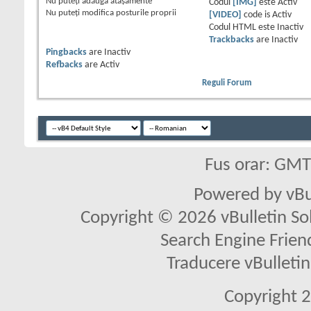
Nu puteţi
adăuga ataşamente
Codul
[IMG]
este
Activ
Nu puteţi
modifica posturile proprii
[VIDEO]
code is
Activ
Codul HTML este
Inactiv
Trackbacks
are
Inactiv
Pingbacks
are
Inactiv
Refbacks
are
Activ
Reguli Forum
Fus orar: GM
Powered by vBu
Copyright © 2026 vBulletin Solu
Search Engine Frien
Traducere vBullet
Copyright 