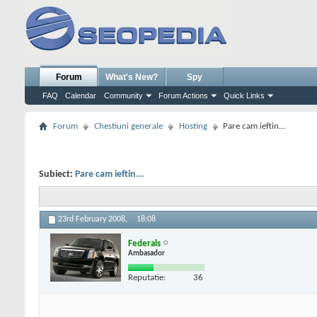
Forum
What's New?
Spy
FAQ
Calendar
Community
Forum Actions
Quick Links
Forum
Chestiuni generale
Hosting
Pare cam ieftin...
Subiect:
Pare cam ieftin...
23rd February 2008,
18:08
Federals
Ambasador
Reputatie:
36