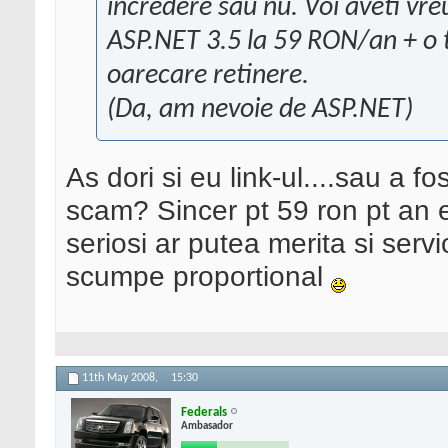
incredere sau nu. Voi aveti vre
ASP.NET 3.5 la 59 RON/an + o to
oarecare retinere.
(Da, am nevoie de ASP.NET)
As dori si eu link-ul....sau a f
scam? Sincer pt 59 ron pt an e
seriosi ar putea merita si serv
scumpe proportional
11th May 2008,
15:30
Federals
Ambasador