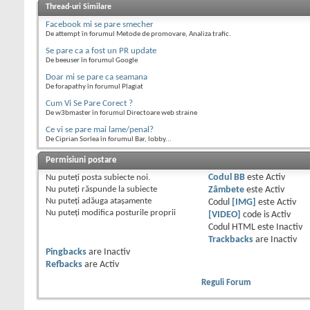
Thread-uri Similare
Facebook mi se pare smecher
De attempt în forumul Metode de promovare, Analiza trafic.
Se pare ca a fost un PR update
De beeuser în forumul Google
Doar mi se pare ca seamana
De forapathy în forumul Plagiat
Cum Vi Se Pare Corect ?
De w3bmaster în forumul Directoare web straine
Ce vi se pare mai lame/penal?
De Ciprian Sorlea în forumul Bar, lobby...
Permisiuni postare
Nu puteţi
posta subiecte noi.
Codul BB
este
Activ
Nu puteţi
răspunde la subiecte
Zâmbete
este
Activ
Nu puteţi
adăuga ataşamente
Codul
[IMG]
este
Activ
Nu puteţi
modifica posturile proprii
[VIDEO]
code is
Activ
Codul HTML este
Inactiv
Trackbacks
are
Inactiv
Pingbacks
are
Inactiv
Refbacks
are
Activ
Reguli Forum