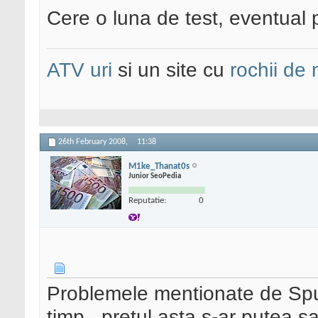
Cere o luna de test, eventual p
ATV uri
si un site cu
rochii de
26th February 2008,
11:38
M1ke_Thanat0s
Junior SeoPedia
Reputatie:
0
Problemele mentionate de Sput
timp...pretul asta s-ar putea sa