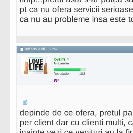
pt ca nu ofera servicii serioase.
ca nu au probleme insa este tot
2nd May 2008,
22:57
lovelife
Ambasador
Reputatie:
103
depinde de ce ofera, pretul pao
per client dar cu clienti multi,
inainte vezi ce venituri au la fi