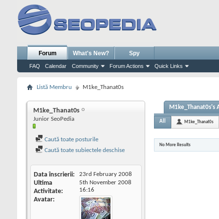
Forum
What's New?
Spy
FAQ
Calendar
Community
Forum Actions
Quick Links
Listă Membru
M1ke_Thanat0s
M1ke_Thanat0s's A
M1ke_Thanat0s
Junior SeoPedia
All
M1ke_Thanat0s
Caută toate posturile
No More Results
Caută toate subiectele deschise
Data înscrierii
23rd February 2008
Ultima
5th November 2008
16:16
Activitate
Avatar