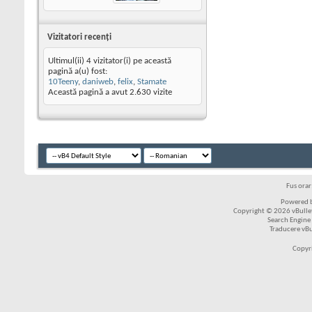
Vizitatori recenţi
Ultimul(ii) 4 vizitator(i) pe această
pagină a(u) fost:
10Teeny
,
daniweb
,
felix
,
Stamate
Această pagină a avut
2.630
vizite
Fus ora
Powered b
Copyright © 2026 vBulleti
Search Engine
Traducere vB
Copyr