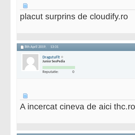
placut surprins de cloudify.ro
8th April 2019,
13:31
DragutuFlt
Junior SeoPedia
Reputatie:
0
A incercat cineva de aici thc.r