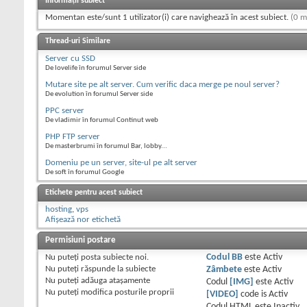
Informații subiect
Momentan este/sunt 1 utilizator(i) care navighează în acest subiect.
(0 m
Thread-uri Similare
Server cu SSD
De lovelife în forumul Server side
Mutare site pe alt server. Cum verific daca merge pe noul server?
De evolution în forumul Server side
PPC server
De vladimir în forumul Continut web
PHP FTP server
De masterbrumi în forumul Bar, lobby...
Domeniu pe un server, site-ul pe alt server
De soft în forumul Google
Etichete pentru acest subiect
hosting
,
vps
Afișează nor etichetă
Permisiuni postare
Nu puteţi
posta subiecte noi.
Codul BB
este
Activ
Nu puteţi
răspunde la subiecte
Zâmbete
este
Activ
Nu puteţi
adăuga ataşamente
Codul
[IMG]
este
Activ
Nu puteţi
modifica posturile proprii
[VIDEO]
code is
Activ
Codul HTML este
Inactiv