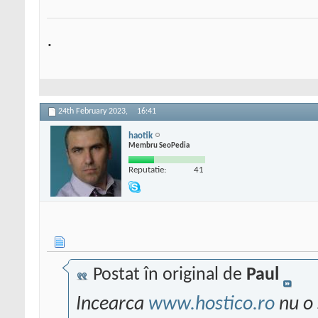
.
24th February 2023,
16:41
haotik
Membru SeoPedia
Reputatie:
41
Postat în original de
Paul
Incearca
www.hostico.ro
nu o 