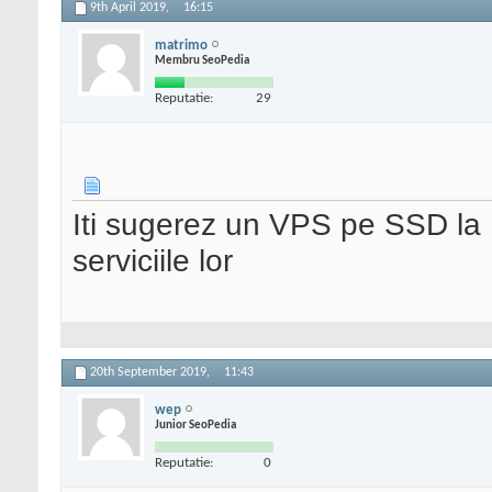
9th April 2019,
16:15
matrimo
Membru SeoPedia
Reputatie:
29
Iti sugerez un VPS pe SSD la 
serviciile lor
20th September 2019,
11:43
wep
Junior SeoPedia
Reputatie:
0