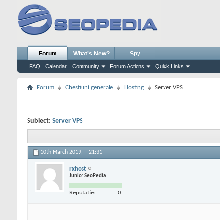
Forum
What's New?
Spy
FAQ
Calendar
Community
Forum Actions
Quick Links
Forum
Chestiuni generale
Hosting
Server VPS
Subiect:
Server VPS
10th March 2019,
21:31
rxhost
Junior SeoPedia
Reputatie:
0