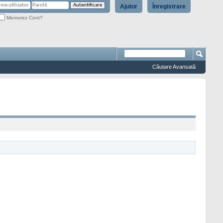
Ajutor
Înregistrare
Memorez Cont?
Căutare Avansată