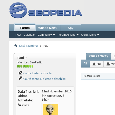
Forum
What's New?
Spy
FAQ
Calendar
Community
Forum Actions
Quick Links
Listă Membru
Paul
Paul's Activity
Paul
Membru SeoPedia
All
Paul
Prie
Caută toate posturile
No More Results
Caută toate subiectele deschise
Data înscrierii
22nd November 2010
Ultima
6th August 2026
16:34
Activitate
Avatar