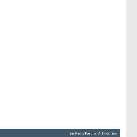
SeoPedia Forum
Arhivă
Sus