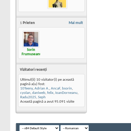
1
Prieten
Mai mult
Sorin
Frumuseanu
Vizitatori recenţi
Ultimul(ii) 10 vizitator(i) pe această
pagină a(u) fost:
10Teeny
,
Adrian A.
,
AncaF
,
bsorin
,
cyolan
,
daniweb
,
felix
,
IoanDorneanu
,
Radu2025
,
Seph
Această pagină a avut
95.091
vizite