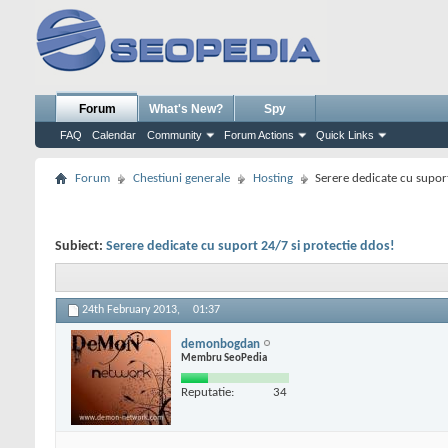
Forum
What's New?
Spy
FAQ
Calendar
Community
Forum Actions
Quick Links
Forum
Chestiuni generale
Hosting
Serere dedicate cu suport
Subiect:
Serere dedicate cu suport 24/7 si protectie ddos!
24th February 2013,
01:37
demonbogdan
Membru SeoPedia
Reputatie:
34