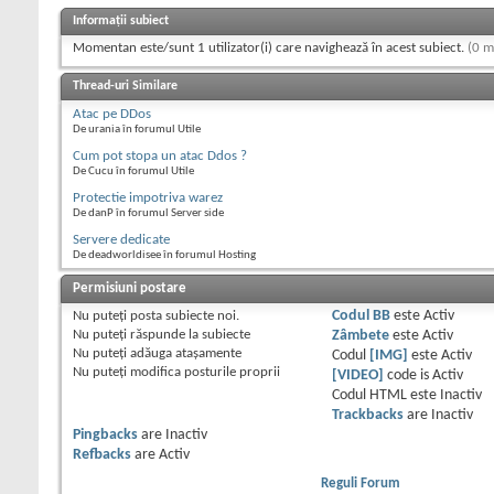
Informații subiect
Momentan este/sunt 1 utilizator(i) care navighează în acest subiect.
(0 m
Thread-uri Similare
Atac pe DDos
De urania în forumul Utile
Cum pot stopa un atac Ddos ?
De Cucu în forumul Utile
Protectie impotriva warez
De danP în forumul Server side
Servere dedicate
De deadworldisee în forumul Hosting
Permisiuni postare
Nu puteţi
posta subiecte noi.
Codul BB
este
Activ
Nu puteţi
răspunde la subiecte
Zâmbete
este
Activ
Nu puteţi
adăuga ataşamente
Codul
[IMG]
este
Activ
Nu puteţi
modifica posturile proprii
[VIDEO]
code is
Activ
Codul HTML este
Inactiv
Trackbacks
are
Inactiv
Pingbacks
are
Inactiv
Refbacks
are
Activ
Reguli Forum