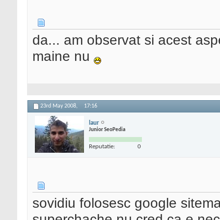
da... am observat si acest aspe
maine nu
23rd May 2008,
17:16
laur
Junior SeoPedia
Reputatie:
0
sovidiu folosesc google sitema
superchache nu cred ca e neces