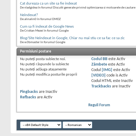
Cat dureaza ca un site sa fie indexat
De vladgidea în forumul Discutii generale privind optimizarea si motoarele de cautare
Neindexat?
De alinalin0 în forumul DMOZ
Cum sa fi indexat de Google News
De Cristian Mezei în forumul Google
Blog/Site Neindexat in Google, Chiar nu mai stiu ce sa fac ce sa zic
De w3bmaster în forumul Google
Permisiuni postare
Nu puteţi
posta subiecte noi.
Codul BB
este
Activ
Nu puteţi
răspunde la subiecte
Zâmbete
este
Activ
Nu puteţi
adăuga ataşamente
Codul
[IMG]
este
Activ
Nu puteţi
modifica posturile proprii
[VIDEO]
code is
Activ
Codul HTML este
Inactiv
Trackbacks
are
Inactiv
Pingbacks
are
Inactiv
Refbacks
are
Activ
Reguli Forum