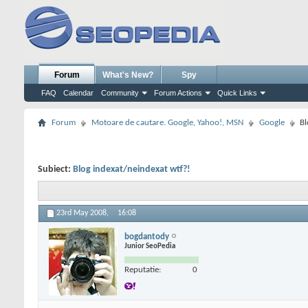
Forum
What's New?
Spy
FAQ
Calendar
Community
Forum Actions
Quick Links
Forum
Motoare de cautare. Google, Yahoo!, MSN
Google
Bl
Subiect:
Blog indexat/neindexat wtf?!
23rd May 2008,
16:08
bogdantody
Junior SeoPedia
Reputatie:
0