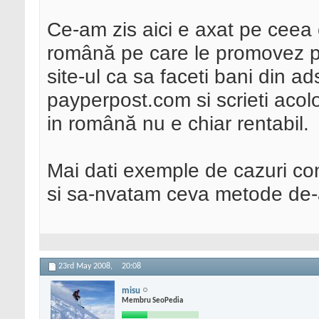
Ce-am zis aici e axat pe ceea 
română pe care le promovez pe 
site-ul ca sa faceti bani din 
payperpost.com si scrieti aco
in română nu e chiar rentabil.
Mai dati exemple de cazuri co
si sa-nvatam ceva metode de-a
23rd May 2008,
20:08
misu
Membru SeoPedia