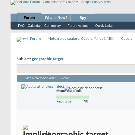
Forum
What's New?
Spy
FAQ
Calendar
Community
Forum Actions
Quick Links
Forum
Motoare de cautare. Google, Yahoo!, MSN
Google
Subiect:
geographic target
14th November 2007,
22:52
alecs
Membru SeoPedia
Reputatie:
38