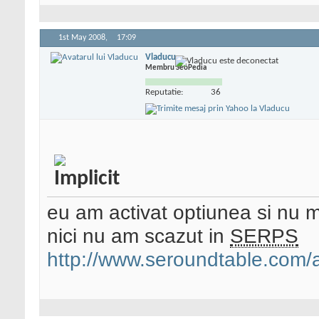
1st May 2008,
17:09
Vladucu
Membru SeoPedia
Reputatie:
36
eu am activat optiunea si nu m
nici nu am scazut in
SERPS
http://www.seroundtable.com/