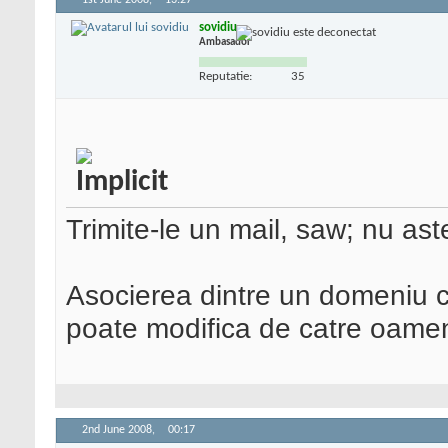
1st June 2008,
13:27
sovidiu
Ambasador
Reputatie:
35
Trimite-le un mail, saw; nu aste
Asocierea dintre un domeniu c
poate modifica de catre oame
2nd June 2008,
00:17