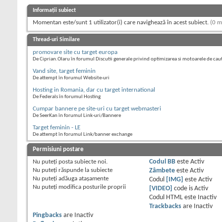
Informații subiect
Momentan este/sunt 1 utilizator(i) care navighează în acest subiect.
(0 m
Thread-uri Similare
promovare site cu target europa
De Ciprian.Olaru în forumul Discutii generale privind optimizarea si motoarele de cau
Vand site, target feminin
De attempt în forumul Website-uri
Hosting in Romania, dar cu target international
De Federals în forumul Hosting
Cumpar bannere pe site-uri cu target webmasteri
De SeerKan în forumul Link-uri/Bannere
Target feminin - LE
De attempt în forumul Link/banner exchange
Permisiuni postare
Nu puteţi
posta subiecte noi.
Codul BB
este
Activ
Nu puteţi
răspunde la subiecte
Zâmbete
este
Activ
Nu puteţi
adăuga ataşamente
Codul
[IMG]
este
Activ
Nu puteţi
modifica posturile proprii
[VIDEO]
code is
Activ
Codul HTML este
Inactiv
Trackbacks
are
Inactiv
Pingbacks
are
Inactiv