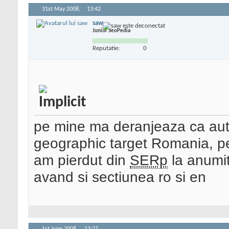
31st May 2008,
13:42
saw
Junior SeoPedia
Reputatie:
0
pe mine ma deranjeaza ca auto
geographic target Romania, pe
am pierdut din
SERp
la anumit
avand si sectiunea ro si en