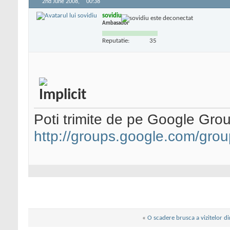
2nd June 2008,
00:38
sovidiu
Ambasador
Reputatie:
35
Poti trimite de pe Google Group
http://groups.google.com/gr
«
O scadere brusca a vizitelor d