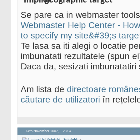
geographic target
Se pare ca in webmaster tools i
Webmaster Help Center - How d
to specify my site&#39;s targ
Te lasa sa iti alegi o locatie p
imbunatati rezultatele (spun ei
Daca da, sesizati imbunatatiri
Am lista de
directoare româneș
căutare de utilizatori
în rețelel
14th November 2007,
23:04
Seinfeld