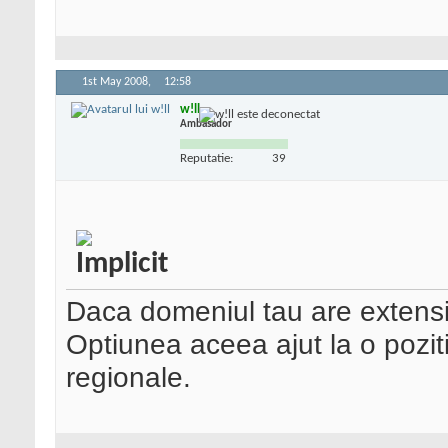
1st May 2008,
12:58
w!ll
Ambasador
Reputatie:
39
Daca domeniul tau are extensia
Optiunea aceea ajut la o pozit
regionale.