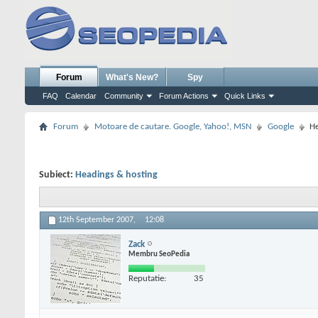
Forum
What's New?
Spy
FAQ
Calendar
Community
Forum Actions
Quick Links
Forum
Motoare de cautare. Google, Yahoo!, MSN
Google
He
Subiect:
Headings & hosting
12th September 2007,
12:08
Zack
Membru SeoPedia
Reputatie:
35