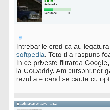
c_n_m
Ambasador
Reputatie:
41
Intrebarile cred ca au legatur
softpedia
. Toto ti-a raspuns fo
In ce priveste filtrarea Google,
la GoDaddy. Am cursbnr.net ga
rezultate cand se cauta cu op
12th September 2007,
14:12