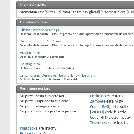
Informații subiect
Momentan este/sunt 1 utilizator(i) care navighează în acest subiect.
(0 m
Thread-uri Similare
Din nou despre headings
De mamulea în forumul Discutii generale privind optimizarea si motoarele de cautare
Discutii privind h1 h2 headings
De voidcode în forumul Discutii generale privind optimizarea si motoarele de cautare
Hosting bun?
De miealex în forumul Server side
Hosting in ro
De Gabriel Puscuta în forumul Bar, lobby...
Unix Hosting, Windows Hosting, Linux Hosting ?
De Sorin Frumuseanu în forumul Server side
Permisiuni postare
Nu puteţi
posta subiecte noi.
Codul BB
este
Activ
Nu puteţi
răspunde la subiecte
Zâmbete
este
Activ
Nu puteţi
adăuga ataşamente
Codul
[IMG]
este
Activ
Nu puteţi
modifica posturile proprii
[VIDEO]
code is
Activ
Codul HTML este
Inactiv
Trackbacks
are
Inactiv
Pingbacks
are
Inactiv
Refbacks
are
Activ