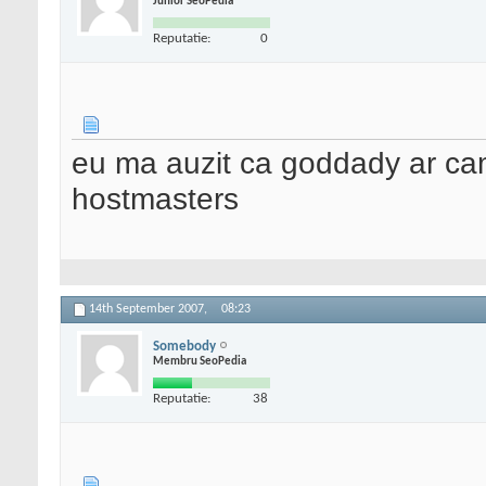
Junior SeoPedia
Reputatie:
0
eu ma auzit ca goddady ar cam f
hostmasters
14th September 2007,
08:23
Somebody
Membru SeoPedia
Reputatie:
38