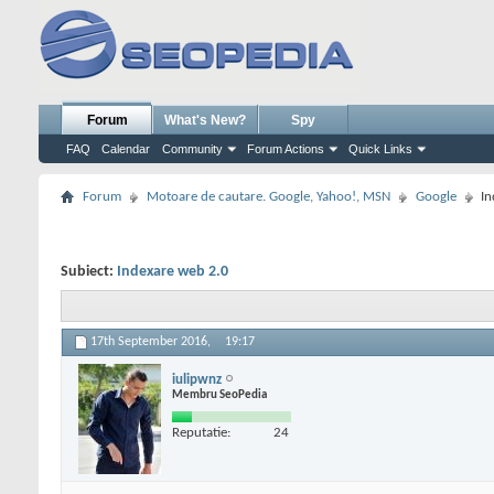
Forum
What's New?
Spy
FAQ
Calendar
Community
Forum Actions
Quick Links
Forum
Motoare de cautare. Google, Yahoo!, MSN
Google
In
Subiect:
Indexare web 2.0
17th September 2016,
19:17
iulipwnz
Membru SeoPedia
Reputatie:
24