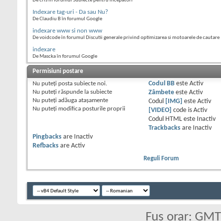
De cris în forumul Subiecte pentru incepatori
Indexare tag-uri - Da sau Nu?
De Claudiu B în forumul Google
indexare www si non www
De voidcode în forumul Discutii generale privind optimizarea si motoarele de cautare
indexare
De Mascka în forumul Google
Permisiuni postare
Nu puteţi
posta subiecte noi.
Codul BB
este
Activ
Nu puteţi
răspunde la subiecte
Zâmbete
este
Activ
Nu puteţi
adăuga ataşamente
Codul
[IMG]
este
Activ
Nu puteţi
modifica posturile proprii
[VIDEO]
code is
Activ
Codul HTML este
Inactiv
Trackbacks
are
Inactiv
Pingbacks
are
Inactiv
Refbacks
are
Activ
Reguli Forum
Fus orar: GM