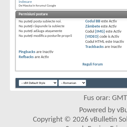
indexare
De Mascka în forumul Google
Permisiuni postare
Nu puteţi
posta subiecte noi.
Codul BB
este
Activ
Nu puteţi
răspunde la subiecte
Zâmbete
este
Activ
Nu puteţi
adăuga ataşamente
Codul
[IMG]
este
Activ
Nu puteţi
modifica posturile proprii
[VIDEO]
code is
Activ
Codul HTML este
Inactiv
Trackbacks
are
Inactiv
Pingbacks
are
Inactiv
Refbacks
are
Activ
Reguli Forum
Fus orar: GM
Powered by vBu
Copyright © 2026 vBulletin Solu