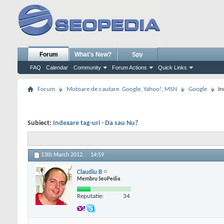
Forum
What's New?
Spy
FAQ
Calendar
Community
Forum Actions
Quick Links
Forum
Motoare de cautare. Google, Yahoo!, MSN
Google
In
Subiect:
Indexare tag-uri - Da sau Nu?
13th March 2012,
14:59
Claudiu B
Membru SeoPedia
Reputatie:
34