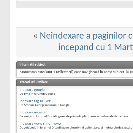
«
Neindexare a paginilor c
incepand cu 1 Mart
Informații subiect
Momentan este/sunt 1 utilizator(i) care navighează în acest subiect.
(0 m
Thread-uri Similare
Indexare google
De Tyna în forumul Google
Indexare tag-uri WP
De Antonie George în forumul Google
Indexare inceata
De amigo în forumul Discutii generale privind optimizarea si motoarele de cautare
indexare www si non www
De voidcode în forumul Discutii generale privind optimizarea si motoarele de cautare