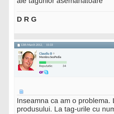
ale tagurilor asemanatoare
D R G
13th March 2012,
15:33
Claudiu B
Membru SeoPedia
Reputatie:
34
Inseamna ca am o problema. La
produsului. La tag-urile cu n