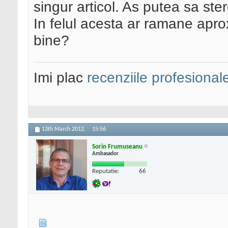
singur articol. As putea sa ste
In felul acesta ar ramane aprox
bine?
Imi plac
recenziile profesional
13th March 2012,
15:56
Sorin Frumuseanu
Ambasador
Reputatie:
66