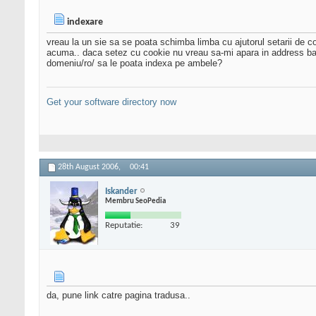
indexare
vreau la un sie sa se poata schimba limba cu ajutorul setarii de co
acuma.. daca setez cu cookie nu vreau sa-mi apara in address bar 
domeniu/ro/ sa le poata indexa pe ambele?
Get your software directory now
28th August 2006,
00:41
Iskander
Membru SeoPedia
Reputatie:
39
da, pune link catre pagina tradusa..