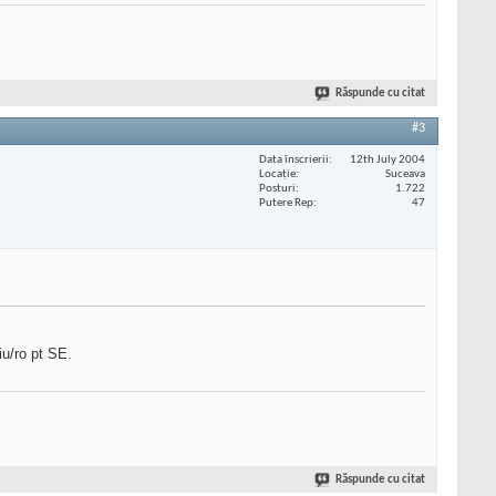
Răspunde cu citat
#3
Data înscrierii
12th July 2004
Locaţie
Suceava
Posturi
1.722
Putere Rep
47
iu/ro pt SE.
Răspunde cu citat