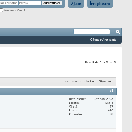
Ajutor
Înregistrare
Memorez Cont?
Căutare Avansată
Rezultate 1 la 3 din 3
Instrumente subiect
Afișează
#1
Data înscrierii
30th May 2006
Locaţie
Braila
Vârstă
47
Posturi
496
Putere Rep
38