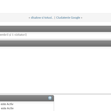
«
disalow si totusi..
|
Ciudatenie Google
»
embrii și 1 vizitatori)
B
este
Activ
e
este
Activ