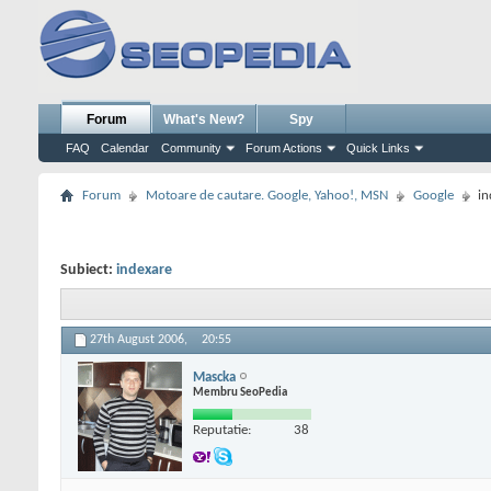
Forum
What's New?
Spy
FAQ
Calendar
Community
Forum Actions
Quick Links
Forum
Motoare de cautare. Google, Yahoo!, MSN
Google
in
Subiect:
indexare
27th August 2006,
20:55
Mascka
Membru SeoPedia
Reputatie:
38