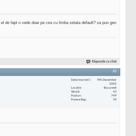
 el de fapt o vede doar pe cea cu limba setata default? sa pun gen
Răspunde cu citat
#2
Data înscrierii
9th December
2005
Locaţie
Bucuresti
Vârstă
43
Posturi
749
Putere Rep
39