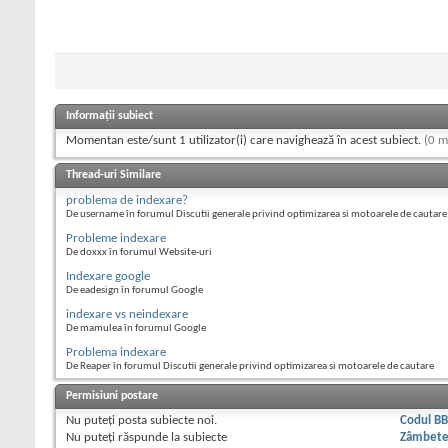
Informații subiect
Momentan este/sunt 1 utilizator(i) care navighează în acest subiect.
(0 m
Thread-uri Similare
problema de indexare?
De username în forumul Discutii generale privind optimizarea si motoarele de cautare
Probleme indexare
De doxxx în forumul Website-uri
Indexare google
De eadesign în forumul Google
indexare vs neindexare
De mamulea în forumul Google
Problema indexare
De Reaper în forumul Discutii generale privind optimizarea si motoarele de cautare
Permisiuni postare
Nu puteţi
posta subiecte noi.
Codul B
Nu puteţi
răspunde la subiecte
Zâmbet