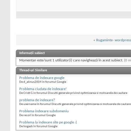
«
Rugaminte- wordpress
Informații subiect
Momentan este/sunt 1 utilizator(i) care navighează în acest subiect.
(0 m
Thread-uri Similare
Problema de indexare google
De d_alinus2004 în forumul Google
Problema ciudata de indexare!
De Cristi G în forumul Discutii generale privind optimizarea si motoarele de cautare
problema de indexare?
De username în forumul Discutii generale privind optimizarea si motoarele de cautare
Problema indexare subdomeniu
De recoil în forumul Google
Problema la indexare site pe google :(
De hogash în forumul Google