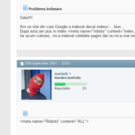
Problema indexare
Salut!!!
Am un site din care Google a indexat decat indexu`....bun....
Dupa asta am pus in index <meta name="robots" content="index,f
Iar acum culmea...mi-a indexat celelalte pagini dar nu mi-a mai in
25th September 2007,
15:53
mariush
Membru SeoPedia
Reputatie:
35
<meta name="Robots" content="ALL">