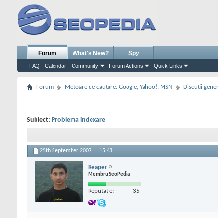
Forum
What's New?
Spy
FAQ
Calendar
Community
Forum Actions
Quick Links
Forum
Motoare de cautare. Google, Yahoo!, MSN
Discutii gene
Subiect:
Problema indexare
25th September 2007,
15:43
Reaper
Membru SeoPedia
Reputatie:
35