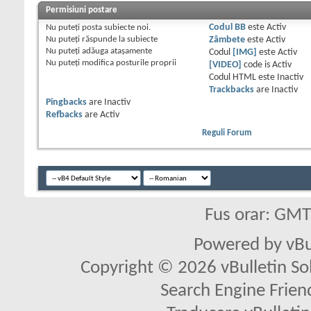
Permisiuni postare
Nu puteţi
posta subiecte noi.
Codul BB
este
Activ
Nu puteţi
răspunde la subiecte
Zâmbete
este
Activ
Nu puteţi
adăuga ataşamente
Codul
[IMG]
este
Activ
Nu puteţi
modifica posturile proprii
[VIDEO]
code is
Activ
Codul HTML este
Inactiv
Trackbacks
are
Inactiv
Pingbacks
are
Inactiv
Refbacks
are
Activ
Reguli Forum
Fus orar: GM
Powered by vBu
Copyright © 2026 vBulletin Solu
Search Engine Frien