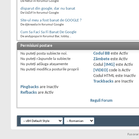
De Netul în forumul Google
disparut din google, dar nu banat
De UzZzY în forumul Google
Site-ul meu a fost banat de GOOGLE ?
De djkreasta în forumul Google
Cum Sa Faci Sa Fi Banat De Google
De andypopa în forumul Bar, lobby...
Permisiuni postare
Nu puteţi
posta subiecte noi.
Codul BB
este
Activ
Nu puteţi
răspunde la subiecte
Zâmbete
este
Activ
Nu puteţi
adăuga ataşamente
Codul
[IMG]
este
Activ
Nu puteţi
modifica posturile proprii
[VIDEO]
code is
Activ
Codul HTML este
Inactiv
Trackbacks
are
Inactiv
Pingbacks
are
Inactiv
Refbacks
are
Activ
Reguli Forum
Fus ora