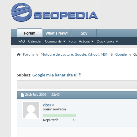
Forum
What's New?
Spy
FAQ
Calendar
Community
Forum Actions
Quick Links
Forum
Motoare de cautare. Google, Yahoo!, MSN
Google
Go
Subiect:
Google mi-a banat site-ul ?!
26th July 2005,
22:43
cicos
Junior SeoPedia
Reputatie:
0