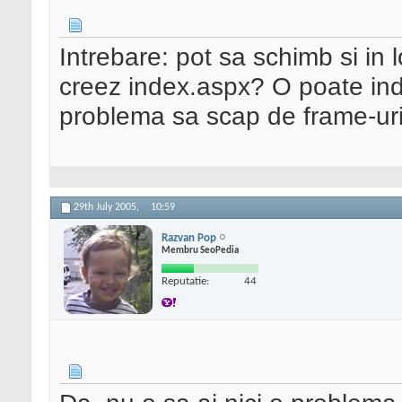
Intrebare: pot sa schimb si in
creez index.aspx? O poate in
problema sa scap de frame-uri 
29th July 2005,
10:59
Razvan Pop
Membru SeoPedia
Reputatie:
44