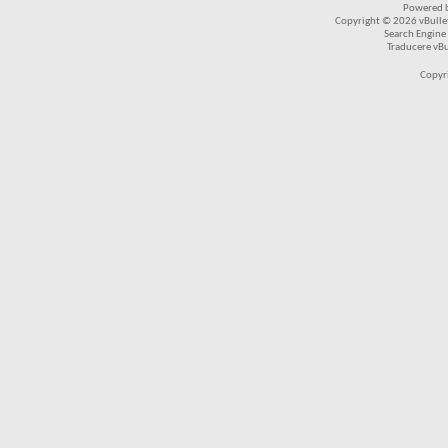
Powered b
Copyright © 2026 vBulleti
Search Engine
Traducere vB
Copyr