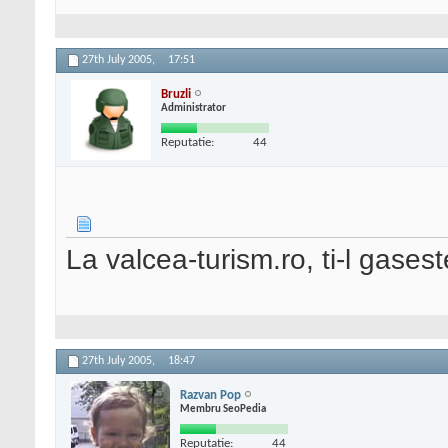
27th July 2005,
17:51
Bruzli
Administrator
Reputatie:
44
La valcea-turism.ro, ti-l gase
27th July 2005,
18:47
Razvan Pop
Membru SeoPedia
Reputatie:
44