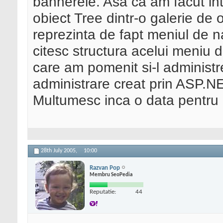
bannerele. Asa ca am facut i
obiect Tree dintr-o galerie de 
reprezinta de fapt meniul de n
citesc structura acelui meniu d
care am pomenit si-l administr
administrare creat prin ASP.N
Multumesc inca o data pentru 
28th July 2005,
10:00
Razvan Pop
Membru SeoPedia
Reputatie:
44