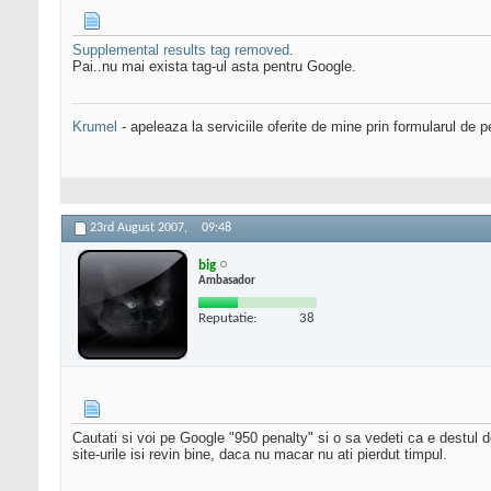
Supplemental results tag removed
.
Pai..nu mai exista tag-ul asta pentru Google.
Krumel
- apeleaza la serviciile oferite de mine prin formularul de p
23rd August 2007,
09:48
big
Ambasador
Reputatie:
38
Cautati si voi pe Google "950 penalty" si o sa vedeti ca e destul 
site-urile isi revin bine, daca nu macar nu ati pierdut timpul.