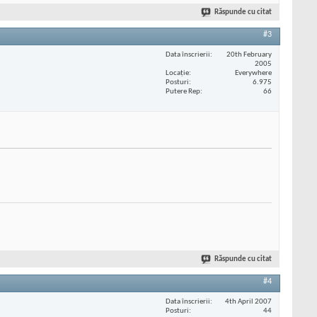
Răspunde cu citat
#3
Data înscrierii
20th February
2005
Locaţie
Everywhere
Posturi
6.975
Putere Rep
66
Răspunde cu citat
#4
Data înscrierii
4th April 2007
Posturi
44