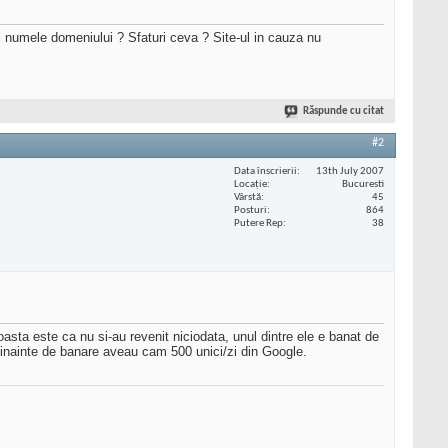
ti numele domeniului ? Sfaturi ceva ? Site-ul in cauza nu
Răspunde cu citat
#2
Data înscrierii
13th July 2007
Locaţie
Bucuresti
Vârstă
45
Posturi
864
Putere Rep
38
asta este ca nu si-au revenit niciodata, unul dintre ele e banat de
le, inainte de banare aveau cam 500 unici/zi din Google.