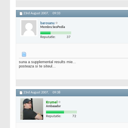
23rd August 2007,
09:33
barosanu
Membru SeoPedia
Reputatie:
37
suna a supplemental results mie...
posteaza si te siteul...
23rd August 2007,
09:38
Krumel
Ambasador
Reputatie:
72