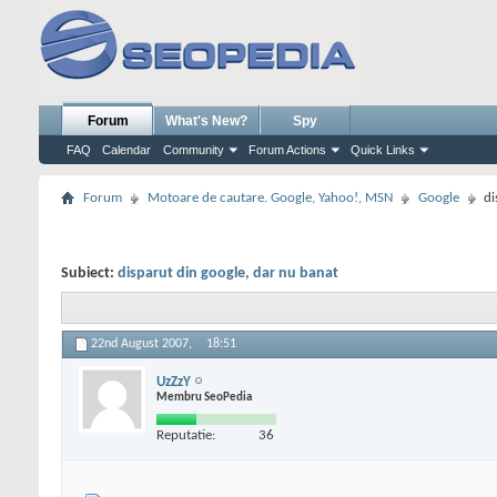
Forum
What's New?
Spy
FAQ
Calendar
Community
Forum Actions
Quick Links
Forum
Motoare de cautare. Google, Yahoo!, MSN
Google
di
Subiect:
disparut din google, dar nu banat
22nd August 2007,
18:51
UzZzY
Membru SeoPedia
Reputatie:
36