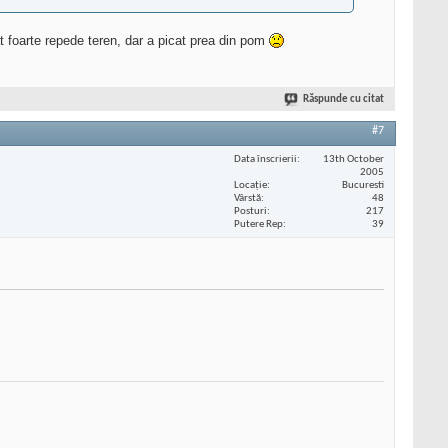
at foarte repede teren, dar a picat prea din pom
Răspunde cu citat
#7
Data înscrierii
13th October
2005
Locaţie
Bucuresti
Vârstă
48
Posturi
217
Putere Rep
39