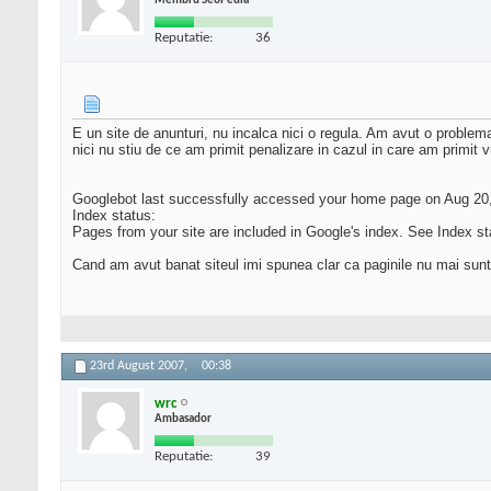
Membru SeoPedia
Reputatie:
36
E un site de anunturi, nu incalca nici o regula. Am avut o problem
nici nu stiu de ce am primit penalizare in cazul in care am primit 
Googlebot last successfully accessed your home page on Aug 20
Index status:
Pages from your site are included in Google's index. See Index st
Cand am avut banat siteul imi spunea clar ca paginile nu mai sunt
23rd August 2007,
00:38
wrc
Ambasador
Reputatie:
39