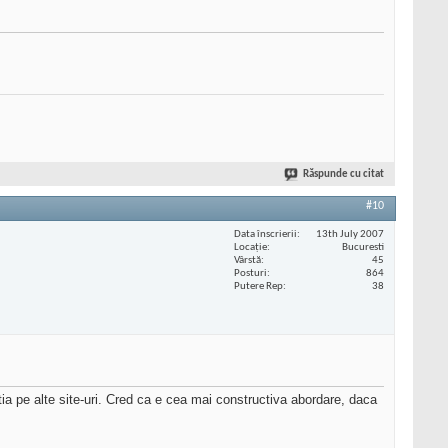
Răspunde cu citat
#10
Data înscrierii
13th July 2007
Locaţie
Bucuresti
Vârstă
45
Posturi
864
Putere Rep
38
ia pe alte site-uri. Cred ca e cea mai constructiva abordare, daca