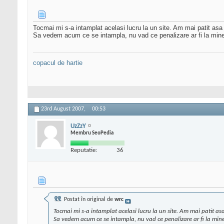
Tocmai mi s-a intamplat acelasi lucru la un site. Am mai patit asa c
Sa vedem acum ce se intampla, nu vad ce penalizare ar fi la mine
copacul de hartie
23rd August 2007,
00:53
UzZzY
Membru SeoPedia
Reputatie:
36
Postat în original de
wrc
Tocmai mi s-a intamplat acelasi lucru la un site. Am mai patit asa
Sa vedem acum ce se intampla, nu vad ce penalizare ar fi la min