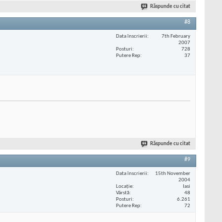
Răspunde cu citat
#8
Data înscrierii
7th February
2007
Posturi
728
Putere Rep
37
Răspunde cu citat
#9
Data înscrierii
15th November
2004
Locaţie
Iasi
Vârstă
48
Posturi
6.261
Putere Rep
72