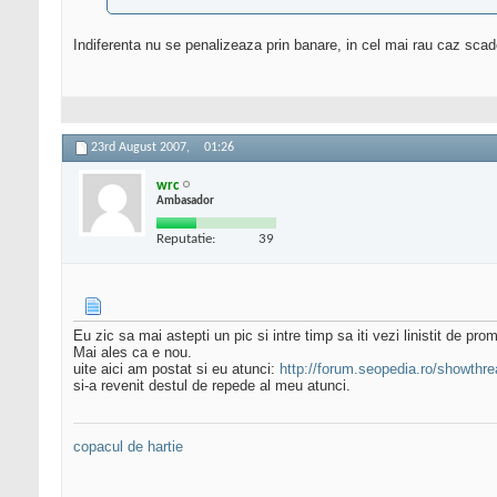
Indiferenta nu se penalizeaza prin banare, in cel mai rau caz scade
23rd August 2007,
01:26
wrc
Ambasador
Reputatie:
39
Eu zic sa mai astepti un pic si intre timp sa iti vezi linistit de pro
Mai ales ca e nou.
uite aici am postat si eu atunci:
http://forum.seopedia.ro/showthr
si-a revenit destul de repede al meu atunci.
copacul de hartie