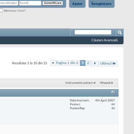
Ajutor
Înregistrare
Memorez Cont?
Căutare Avansată
Pagina 1 din 2
1
2
Rezultate 1 la 10 din 15
Ultimul
Instrumente subiect
Afișează
#1
Data înscrierii
4th April 2007
Posturi
44
Putere Rep
36