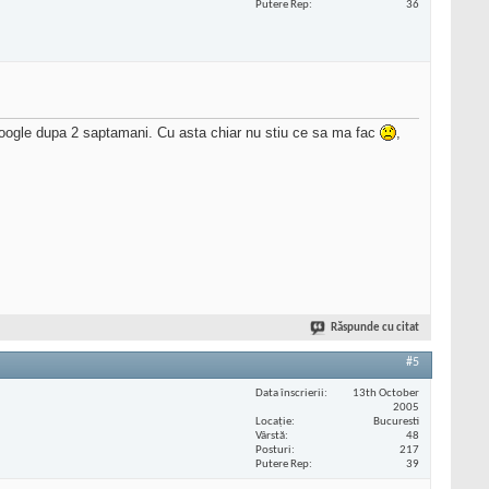
Putere Rep
36
n google dupa 2 saptamani. Cu asta chiar nu stiu ce sa ma fac
,
Răspunde cu citat
#5
Data înscrierii
13th October
2005
Locaţie
Bucuresti
Vârstă
48
Posturi
217
Putere Rep
39