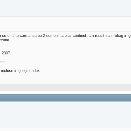
a cu un site care afisa pe 2 domenii acelas continut, am reusit sa il rebag i
vreuna
, 2007.
ats.
 incluse in google index