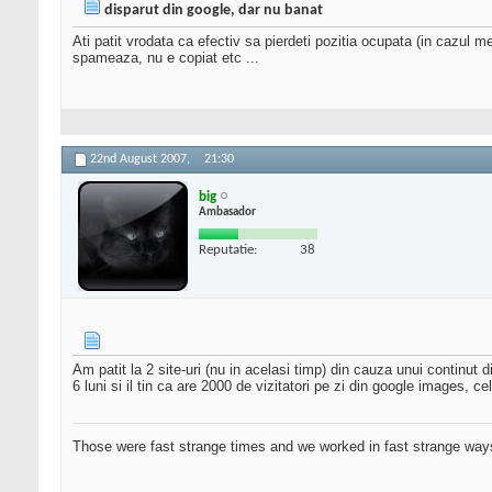
disparut din google, dar nu banat
Ati patit vrodata ca efectiv sa pierdeti pozitia ocupata (in cazul 
spameaza, nu e copiat etc ...
22nd August 2007,
21:30
big
Ambasador
Reputatie:
38
Am patit la 2 site-uri (nu in acelasi timp) din cauza unui continu
6 luni si il tin ca are 2000 de vizitatori pe zi din google images, c
Those were fast strange times and we worked in fast strange way