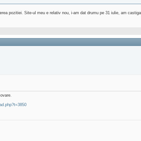
rea pozitiei. Site-ul meu e relativ nou, i-am dat drumu pe 31 iulie, am castig
movare.
ead.php?t=3850