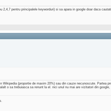
meu 2,4,7 pentru principalele keyworduri) si sa apara in google doar daca cauta
t din Wikipedia (proportie de maxim 20%) sau din cauze necunoscute. Partea pro
elalalt o sa trebuiasca sa renunt la el. nici unul nu mai are vizitatori din goog
s.