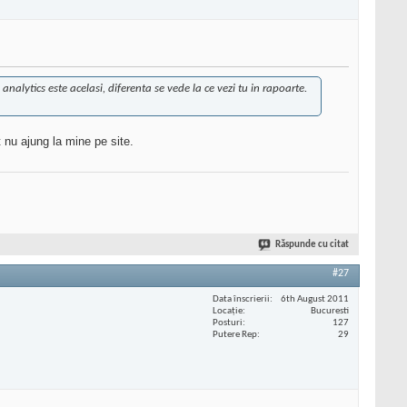
analytics este acelasi, diferenta se vede la ce vezi tu in rapoarte.
t nu ajung la mine pe site.
Răspunde cu citat
#27
Data înscrierii
6th August 2011
Locaţie
Bucuresti
Posturi
127
Putere Rep
29