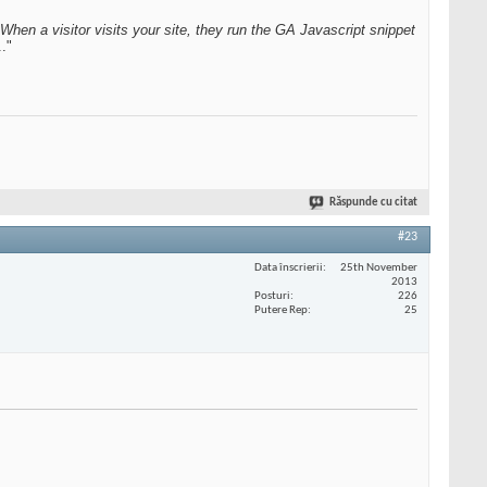
When a visitor visits your site, they run the GA Javascript snippet
.."
Răspunde cu citat
#23
Data înscrierii
25th November
2013
Posturi
226
Putere Rep
25