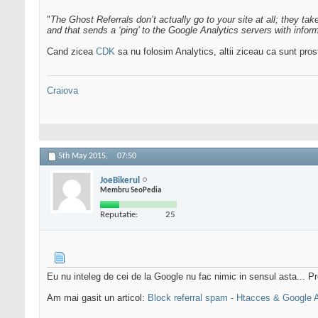
"
The Ghost Referrals don’t actually go to your site at all; they t
and that sends a ‘ping’ to the Google Analytics servers with infor
Cand zicea
CDK
sa nu folosim Analytics, altii ziceau ca sunt prosti
Craiova
5th May 2015,
07:50
JoeBikerul
Membru SeoPedia
Reputatie:
25
Eu nu inteleg de cei de la Google nu fac nimic in sensul asta... Pr
Am mai gasit un articol:
Block referral spam - Htacces & Google A