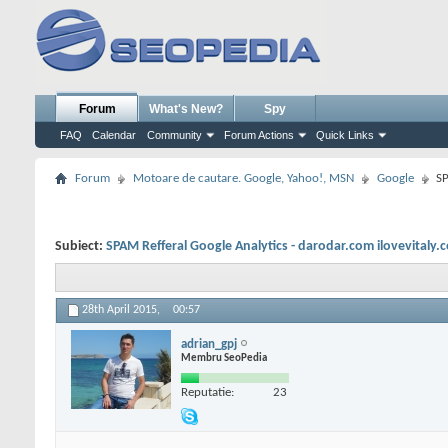
Forum
What's New?
Spy
FAQ
Calendar
Community
Forum Actions
Quick Links
Forum
Motoare de cautare. Google, Yahoo!, MSN
Google
SP
Subiect:
SPAM Refferal Google Analytics - darodar.com ilovevitaly.
28th April 2015,
00:57
adrian_gpj
Membru SeoPedia
Reputatie:
23