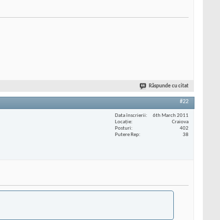
Răspunde cu citat
#22
Data înscrierii
6th March 2011
Locaţie
Craiova
Posturi
402
Putere Rep
38