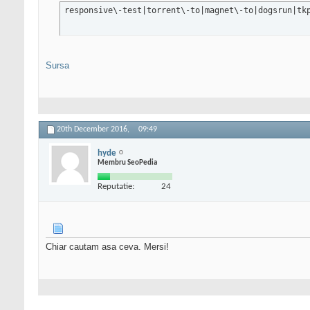
responsive\-test|torrent\-to|magnet\-to|dogsrun|tk
Sursa
20th December 2016,
09:49
hyde
Membru SeoPedia
Reputatie:
24
Chiar cautam asa ceva. Mersi!