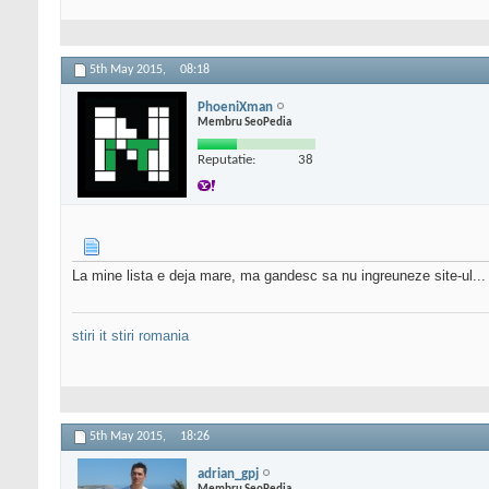
5th May 2015,
08:18
PhoeniXman
Membru SeoPedia
Reputatie:
38
La mine lista e deja mare, ma gandesc sa nu ingreuneze site-ul...
stiri it
stiri romania
5th May 2015,
18:26
adrian_gpj