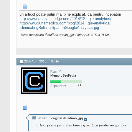
un articol poate putin mai bine explicat, ca pentru incepatori
http://www.analyticsedge.com/2014/12...gle-analytics/
http://www.lunametrics.com/blog/2014...gle-analytics/
EliminatingReferralSpamInGoogleAnalytics.jpg
Ultima modificare făcută de adrian_gpj; 28th April 2015 la
01:09
.
28th April 2015,
08:16
Pami
Membru SeoPedia
Reputatie:
38
Postat în original de
adrian_gpj
un articol poate putin mai bine explicat, ca pentru incepatori