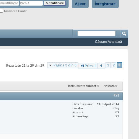
Ajutor
Înregistrare
Memorez Cont?
Căutare Avansată
Pagina 3 din 3
1
2
3
Rezultate 21 la 29 din 29
Primul
Instrumente subiect
Afișează
#21
Data înscrierii
14th April 2014
Locaţie
Cluj
Posturi
89
Putere Rep
23