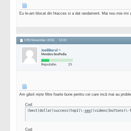
Eu le-am blocat din htacces si a dat randament. Mai nou mie imi ap
17th November 2016,
12:41
JoeBikerul
Membru SeoPedia
Reputatie:
25
Am găsit niște filtre foarte bune pentru cei care incă mai au prob
Cod:
(best|dollar|success|top1)\-
seo
|(videos|buttons)\-
Cod: