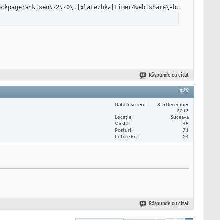
eckpagerank|
seo
\-2\-0\.|platezhka|timer4web|share\-buttons|99seo
Răspunde cu citat
#29
Data înscrierii
8th December
2013
Locaţie
Suceava
Vârstă
48
Posturi
71
Putere Rep
24
Răspunde cu citat