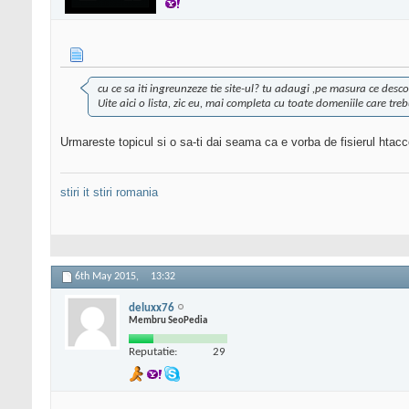
cu ce sa iti ingreunzeze tie site-ul? tu adaugi ,pe masura ce descop
Uite aici o lista, zic eu, mai completa cu toate domeniile care tre
Urmareste topicul si o sa-ti dai seama ca e vorba de fisierul htacce
stiri it
stiri romania
6th May 2015,
13:32
deluxx76
Membru SeoPedia
Reputatie:
29