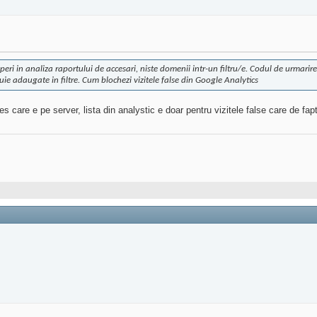
eri in analiza raportului de accesari, niste domenii intr-un filtru/e. Codul de urmarire 
buie adaugate in filtre. Cum blochezi vizitele false din Google Analytics
s care e pe server, lista din analystic e doar pentru vizitele false care de fap