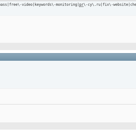
pass|free\-video|keywords\-monitoring|
pr
\-cy\.ru|fix\-website|ch