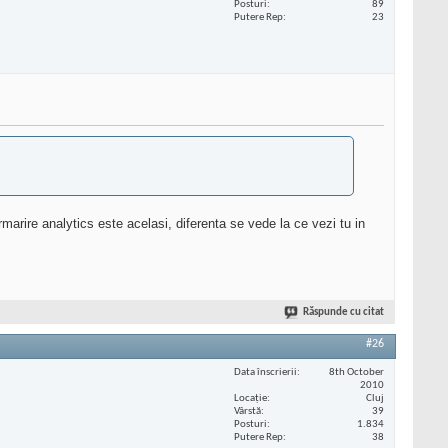
Posturi
89
Putere Rep
23
rmarire analytics este acelasi, diferenta se vede la ce vezi tu in
Răspunde cu citat
#26
Data înscrierii
8th October
2010
Locaţie
Cluj
Vârstă
39
Posturi
1.834
Putere Rep
38