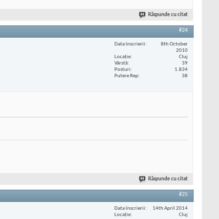
Răspunde cu citat
#24
Data înscrierii
8th October
2010
Locaţie
Cluj
Vârstă
39
Posturi
1.834
Putere Rep
38
Răspunde cu citat
#25
Data înscrierii
14th April 2014
Locaţie
Cluj