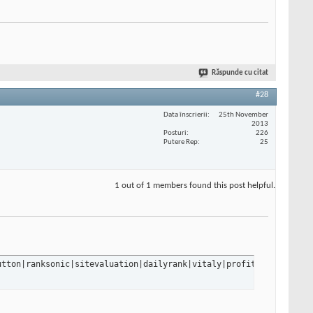
Răspunde cu citat
#28
Data înscrierii
25th November
2013
Posturi
226
Putere Rep
25
1 out of 1 members found this post helpful.
utton|ranksonic|sitevaluation|dailyrank|vitaly|profit\.xyz|ranki