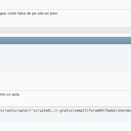
ar vizite false de pe site-uri porn.
leme cu asta.
for|anticrawler|^scripted\.|\-gratis|semalt|forum69|7make|shareb