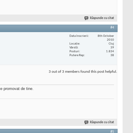
Răspunde cu citat
#4
Data înscrierii
8th October
2010
Locaţie
Cluj
Vârstă
39
Posturi
1.834
Putere Rep
38
3 out of 3 members found this post helpful.
ite promovat de tine.
Răspunde cu citat
#5