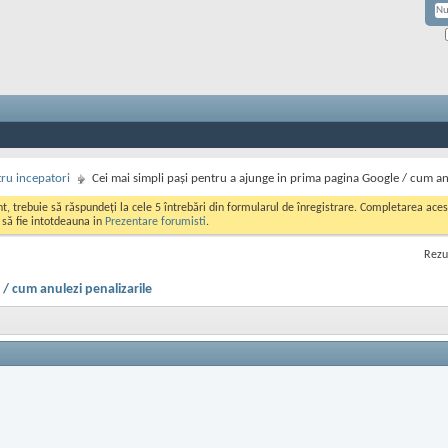
ru incepatori
Cei mai simpli pași pentru a ajunge in prima pagina Google / cum anu
ont, trebuie să răspundeți la cele 5 întrebări din formularul de înregistrare. Completarea a
i să fie intotdeauna in
Prezentare forumisti
.
Rezu
 / cum anulezi penalizarile