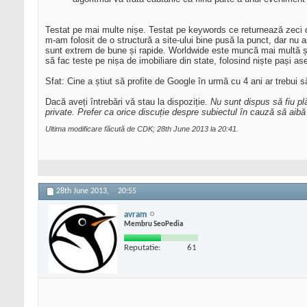
Testat pe mai multe nișe. Testat pe keywords ce returnează zeci d
m-am folosit de o structură a site-ului bine pusă la punct, dar nu
sunt extrem de bune și rapide. Worldwide este muncă mai multă ș
să fac teste pe nișa de imobiliare din state, folosind niște pași as
Sfat: Cine a știut să profite de Google în urmă cu 4 ani ar trebui
Dacă aveți întrebări vă stau la dispoziție.
Nu sunt dispus să fiu plă
private. Prefer ca orice discuție despre subiectul în cauză să aibă 
Ultima modificare făcută de CDK; 28th June 2013 la
20:41
.
28th June 2013,
20:55
avram
Membru SeoPedia
Reputatie:
61