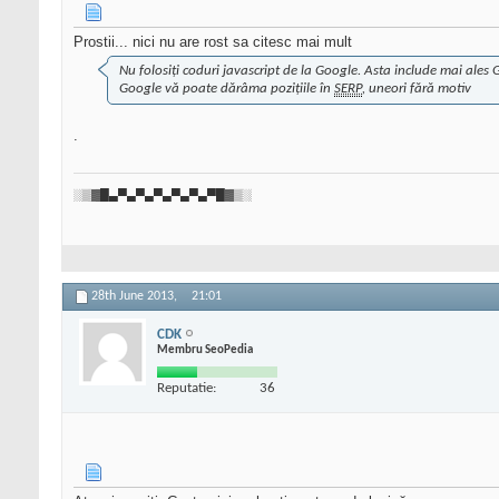
Prostii... nici nu are rost sa citesc mai mult
Nu folosiți coduri javascript de la Google. Asta include mai ales 
Google vă poate dărâma pozițiile în
SERP
, uneori fără motiv
.
░▒▓█▄▀▄▀▄▀▄▀▄▀▄▀█▓▒░
28th June 2013,
21:01
CDK
Membru SeoPedia
Reputatie:
36