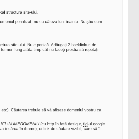
al structura site-ului.
domeniul penalizat, nu cu câteva luni înainte. Nu știu cum
tura site-ului. Nu e panică. Adăugați 2 backlinkuri de
 termen lung atâta timp cât nu faceți prostia să repetați
s etc). Căutarea trebuie să vă afișeze domeniul vostru ca
+AICI+NUMEDOMENIU
(cu http în față desigur,
tld
-ul google
încărca în iframe), ci link de căutare vizibil, care să îi