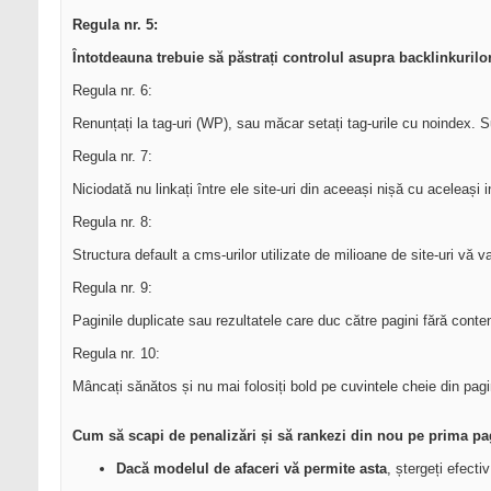
Regula nr. 5:
Întotdeauna trebuie să păstrați controlul asupra backlinkurilor
Regula nr. 6:
Renunțați la tag-uri (WP), sau măcar setați tag-urile cu noindex. Su
Regula nr. 7:
Niciodată nu linkați între ele site-uri din aceeași nișă cu aceleași i
Regula nr. 8:
Structura default a cms-urilor utilizate de milioane de site-uri vă v
Regula nr. 9:
Paginile duplicate sau rezultatele care duc către pagini fără conte
Regula nr. 10:
Mâncați sănătos și nu mai folosiți bold pe cuvintele cheie din pag
Cum să scapi de penalizări și să rankezi din nou pe prima pa
Dacă modelul de afaceri vă permite asta
, ștergeți efecti