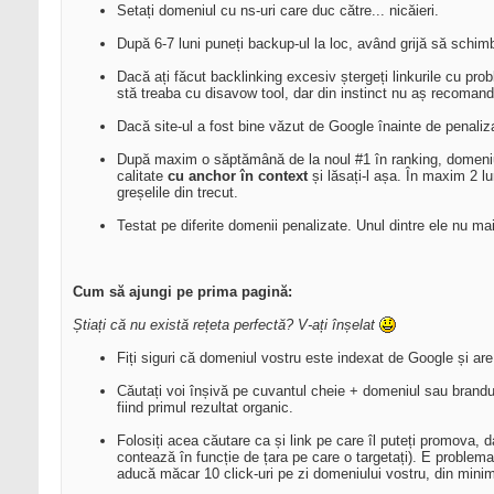
Setați domeniul cu ns-uri care duc către... nicăieri.
După 6-7 luni puneți backup-ul la loc, având grijă să schimbați
Dacă ați făcut backlinking excesiv ștergeți linkurile cu pr
stă treaba cu disavow tool, dar din instinct nu aș recomand
Dacă site-ul a fost bine văzut de Google înainte de penaliza
După maxim o săptămână de la noul #1 în ranking, domeniul 
calitate
cu anchor în context
și lăsați-l așa. În maxim 2 l
greșelile din trecut.
Testat pe diferite domenii penalizate. Unul dintre ele nu m
Cum să ajungi pe prima pagină:
Știați că nu există rețeta perfectă? V-ați înșelat
Fiți siguri că domeniul vostru este indexat de Google și are 
Căutați voi înșivă pe cuvantul cheie + domeniul sau brandul
fiind primul rezultat organic.
Folosiți acea căutare ca și link pe care îl puteți promova,
contează în funcție de țara pe care o targetați). E problema
aducă măcar 10 click-uri pe zi domeniului vostru, din minim