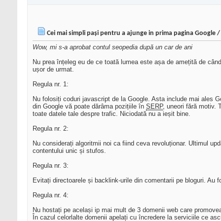
Cei mai simpli pași pentru a ajunge in prima pagina Google /
Wow, mi s-a aprobat contul seopedia după un car de ani
Nu prea înțeleg eu de ce toată lumea este așa de amețită de când 
ușor de urmat.
Regula nr. 1:
Nu folosiți coduri javascript de la Google. Asta include mai ales 
din Google vă poate dărâma pozițiile în
SERP
, uneori fără motiv.
toate datele tale despre trafic. Niciodată nu a ieșit bine.
Regula nr. 2:
Nu considerați algoritmii noi ca fiind ceva revoluționar. Ultimul upd
contentului unic și stufos.
Regula nr. 3:
Evitați directoarele și backlink-urile din comentarii pe bloguri. Au
Regula nr. 4:
Nu hostați pe același ip mai mult de 3 domenii web care promovează
În cazul celorlalte domenii apelați cu încredere la serviciile ce a