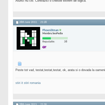
Atunci nu citi. Contrazici o chestie extrem de logică.
28th June 2013,
21:28
PhoeniXman
Membru SeoPedia
Reputatie:
38
Peste tot vad, testat,testat,testat, ok, arata si o dovada la oameni
stiri it
stiri romania
28th June 2013,
21:30