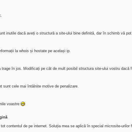
.
nt inutile dacă aveți o structură a site-ului bine definită, dar în schimb vă p
nformații la whois și hostate pe același ip.
a trage în jos. Modificați pe cât de mult posibil structura site-ului vostru dacă
nt sunt cele mai întâlnite motive de penalizare.
inile voastre
gină
v tot contentul de pe internet. Soluția mea se aplică în special microsite-urilor fol