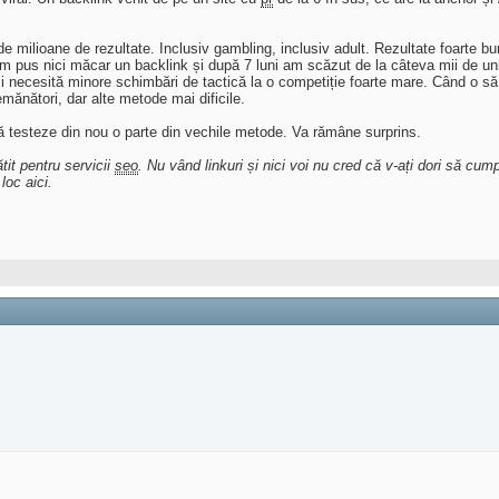
e milioane de rezultate. Inclusiv gambling, inclusiv adult. Rezultate foarte b
 am pus nici măcar un backlink și după 7 luni am scăzut de la câteva mii de uni
i necesită minore schimbări de tactică la o competiție foarte mare. Când o 
emănători, dar alte metode mai dificile.
 să testeze din nou o parte din vechile metode. Va rămâne surprins.
tit pentru servicii
seo
. Nu vând linkuri și nici voi nu cred că v-ați dori să cum
loc aici.