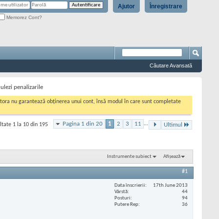
Ajutor
Înregistrare
Memorez Cont?
Căutare Avansată
lezi penalizarile
cestora nu garantează obținerea unui cont, însă modul în care sunt completate
Pagina 1 din 20
1
2
3
11
...
ltate 1 la 10 din 195
Ultimul
Instrumente subiect
Afișează
#1
Data înscrierii
17th June 2013
Vârstă
44
Posturi
94
Putere Rep
36