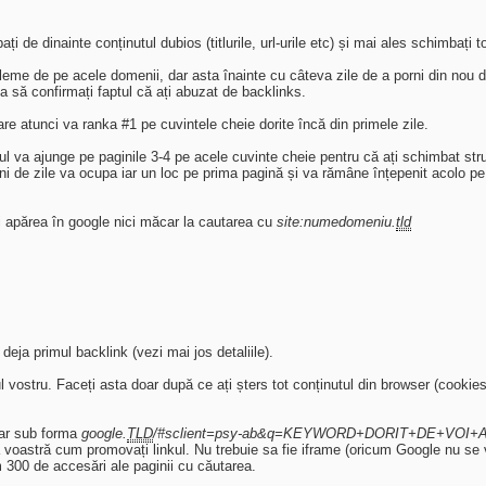
 de dinainte conținutul dubios (titlurile, url-urile etc) și mai ales schimbați tot
obleme de pe acele domenii, dar asta înainte cu câteva zile de a porni din nou 
a să confirmați faptul că ați abuzat de backlinks.
re atunci va ranka #1 pe cuvintele cheie dorite încă din primele zile.
va ajunge pe paginile 3-4 pe acele cuvinte cheie pentru că ați schimbat struc
uni de zile va ocupa iar un loc pe prima pagină și va rămâne înțepenit acolo pe
ai apărea în google nici măcar la cautarea cu
site:numedomeniu.
tld
deja primul backlink (vezi mai jos detaliile).
 vostru. Faceți asta doar după ce ați șters tot conținutul din browser (cookie
 dar sub forma
google.
TLD
/#sclient=psy-ab&q=KEYWORD+DORIT+DE+VOI
 voastră cum promovați linkul. Nu trebuie sa fie iframe (oricum Google nu se va 
 300 de accesări ale paginii cu căutarea.