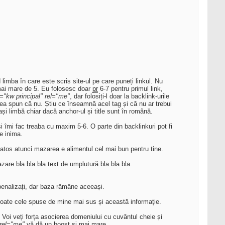
 limba în care este scris site-ul pe care puneți linkul. Nu
ai mare de 5. Eu folosesc doar
pr
6-7 pentru primul link,
le="kw principal" rel="me"
, dar folosiți-l doar la backlink-urile
ea spun că nu. Știu ce înseamnă acel tag și că nu ar trebui
ași limbă chiar dacă anchor-ul și title sunt în română.
 îmi fac treaba cu maxim 5-6. O parte din backlinkuri pot fi
te inima.
atos atunci mazarea e alimentul cel mai bun pentru tine.
e bla bla bla text de umplutură bla bla bla.
 penalizați, dar baza rămâne aceeași.
e toate cele spuse de mine mai sus și această informație.
i. Voi veți forța asocierea domeniului cu cuvântul cheie și
rel="me"
vă dă un boost și mai mare.