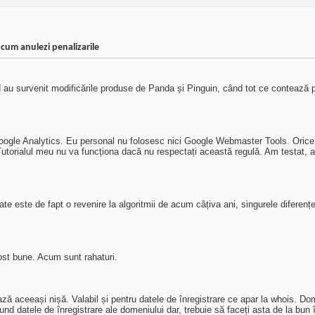
 cum anulezi penalizarile
au survenit modificările produse de Panda și Pinguin, când tot ce contează pe
Google Analytics. Eu personal nu folosesc nici Google Webmaster Tools. Orice co
 Tutorialul meu nu va funcționa dacă nu respectați această regulă. Am testat, 
ate este de fapt o revenire la algoritmii de acum câțiva ani, singurele diferențe
 fost bune. Acum sunt rahaturi.
 aceeași nișă. Valabil și pentru datele de înregistrare ce apar la whois. Domen
scund datele de înregistrare ale domeniului dar, trebuie să faceți asta de la b