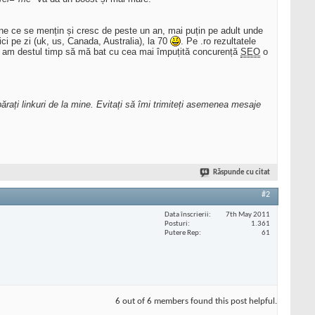
une ce se mențin și cresc de peste un an, mai puțin pe adult unde
ci pe zi (uk, us, Canada, Australia), la 70
. Pe .ro rezultatele
să am destul timp să mă bat cu cea mai împuțită concurență
SEO
o
părați linkuri de la mine. Evitați să îmi trimiteți asemenea mesaje
Răspunde cu citat
#2
Data înscrierii
7th May 2011
Posturi
1.361
Putere Rep
61
6 out of 6 members found this post helpful.