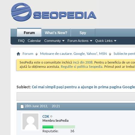
Forum
What's New?
Spy
FAQ
Calendar
Community
Forum Actions
Quick Links
Forum
Motoare de cautare. Google, Yahoo!, MSN
Subiecte pent
SeoPedia este o comunitate inchisă
incă din 2008
. Pentru a beneficia de un c
ajută la obținerea acestuia.
Regulile si politica Seopedia
. Primul post ar trebu
Subiect:
Cei mai simpli pași pentru a ajunge in prima pagina Google
28th June 2013,
20:21
CDK
Membru SeoPedia
Reputatie:
36