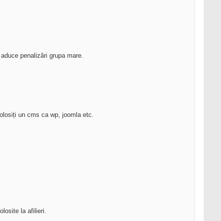
ot aduce penalizări grupa mare.
 folosiți un cms ca wp, joomla etc.
osite la afilieri.