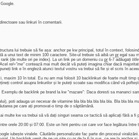
u Google.
directoare sau linkuri în comentarii.
uctura lui trebuie să fie așa: anchor pe kw principal, totul în context, folosind
rată a unui text de minim 100 caractere. Site-ul trebuie să aibă un
pr
egal sau m
 rank (de multe ori pe index). La un link pe un domeniu cu
pr
6-7 adăugați
tit
 Acel
rel="me"
contează mai mult decât vă puteți imagina chiar dacă majoritat
neți link e în engleză atunci textul vostru va trebui să fie și el scris în acee
 maxim 10 în total. Eu nu am mai folosit 10 backlinkuri de foarte mult timp și
ețineți control asupra linkurilor și le puteți scoate sau modifica când vă pofteș
nd. Exemplu de backlink pe brand la kw "mazare": Daca doresti sa mananci san
ti adauga un necesar de vitamine bla bla bla bla bla bla. Bla bla bla mazar
 căutarea pe care ați promovat-o timp de o săptămână.
i multe kw va trebui să vă dați singuri seama ce tactică să aplicați fără a fi
 între orele 20:00 și 07:00. Este un hint pentru cei care vor face legătura într
ogle iubește viralele. Căutările personalizate fac parte din procesul viralizări
 viral. Un backlink venit de pe un site cu
pr
de la 6 în sus, ce are la anchor și