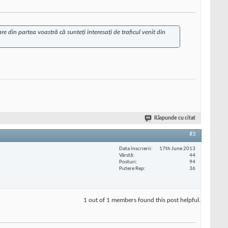
e din partea voastră că sunteți interesați de traficul venit din
Răspunde cu citat
#3
Data înscrierii
17th June 2013
Vârstă
44
Posturi
94
Putere Rep
36
1 out of 1 members found this post helpful.