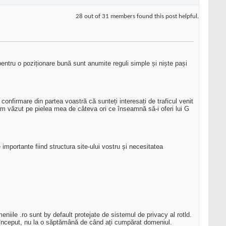
28 out of 31 members found this post helpful.
ntru o poziționare bună sunt anumite reguli simple și niște pași
nfirmare din partea voastră că sunteți interesați de traficul venit
am văzut pe pielea mea de câteva ori ce înseamnă să-i oferi lui G
 importante fiind structura site-ului vostru și necesitatea
iile .ro sunt by default protejate de sistemul de privacy al rotld.
un început, nu la o săptămână de când ați cumpărat domeniul.