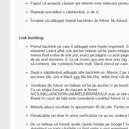
Faptul că această căutare are referrer este irelevant pentr
Repetați procedeul o săptămână, zi de zi.
Începeți să adăugați treptat backlinks do follow. Nu folosiți 
Link building:
Primul backlink pe care îl adăugați este foarte important. Str
sitewide! Linkul aflat sub anchor trebuie să fie parte integ
mereu fiind vorba de link pus exact pe pagina cu acel page
de pe acel domeniu. E ca să zicem așa one time only tag.
să conteze, dar contează foarte mult. Dacă site-ul pe care pu
După o săptămână adăugați alte backlink-uri. Maxim 2 pe zi,
ascunse (da, știu e black
seo
bla bla bla), atâta timp cât d
Jumătate din linkuri nu trebuie să fie pe anchor ci pe bra
Cu un singur borcan de mazare al firmei
AICILINKcuANCHORcuNUMELEBRANDULUI (sau al site-ului), po
Brand în cazul de față este considerat cuvântul folosit în
Metoda aduce rezultate în aproximativ 90 de zile. Pentru ma
Penalizările vin doar în urma verificărilor ce au loc undeva
De ce trebuie să folosiți acele căutări forțate pe Google? Go
algoritmul va trata căutările ca fiind parte a unui eveniment