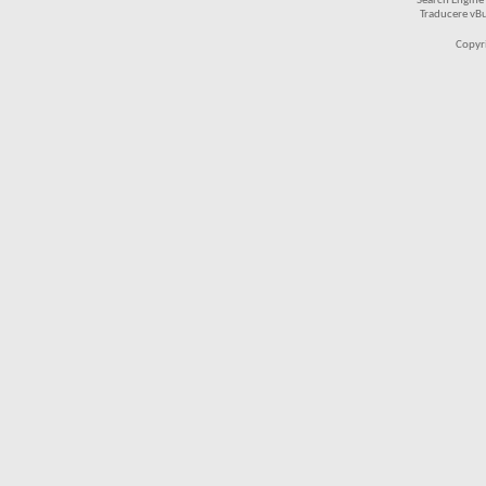
Search Engine
Traducere vB
Copyr