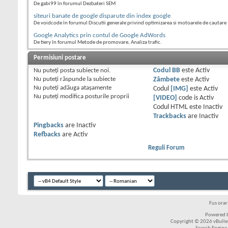
De gabi99 în forumul Dezbateri SEM
siteuri banate de google disparute din index google
De voidcode în forumul Discutii generale privind optimizarea si motoarele de cautare
Google Analytics prin contul de Google AdWords
De tiery în forumul Metode de promovare, Analiza trafic.
Permisiuni postare
Nu puteţi
posta subiecte noi.
Codul BB
este
Activ
Nu puteţi
răspunde la subiecte
Zâmbete
este
Activ
Nu puteţi
adăuga ataşamente
Codul
[IMG]
este
Activ
Nu puteţi
modifica posturile proprii
[VIDEO]
code is
Activ
Codul HTML este
Inactiv
Trackbacks
are
Inactiv
Pingbacks
are
Inactiv
Refbacks
are
Activ
Reguli Forum
Fus ora
Powered b
Copyright © 2026 vBulleti