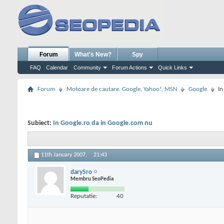
Forum
What's New?
Spy
FAQ
Calendar
Community
Forum Actions
Quick Links
Forum
Motoare de cautare. Google, Yahoo!, MSN
Google
In
Subiect:
In Google.ro da in Google.com nu
11th January 2007,
21:43
dary5ro
Membru SeoPedia
Reputatie:
40