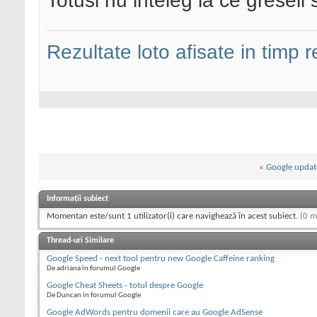
Totusi nu inteleg la ce greseli
Rezultate loto afisate in timp r
«
Google updat
Informații subiect
Momentan este/sunt 1 utilizator(i) care navighează în acest subiect.
(0 m
Thread-uri Similare
Google Speed - next tool pentru new Google Caffeine ranking
De adriana în forumul Google
Google Cheat Sheets - totul despre Google
De Duncan în forumul Google
Google AdWords pentru domenii care au Google AdSense