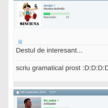
scoopo
Membru SeoPedia
Reputatie:
32
Destul de interesant...
scriu gramatical prost :D:D:D:
24th September 2014,
12:57
No_name
Ambasador