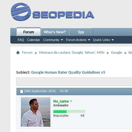
Forum
What's New?
Spy
FAQ
Calendar
Community
Forum Actions
Quick Links
Forum
Motoare de cautare. Google, Yahoo!, MSN
Google
Go
Subiect:
Google Human Rater Quality Guidelines v5
24th September 2014,
01:30
No_name
Ambasador
Reputatie:
46