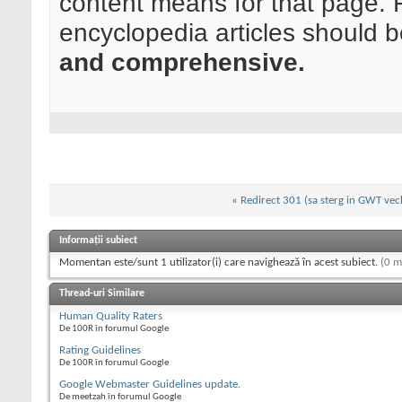
content means for that page. 
encyclopedia articles should 
and comprehensive.
«
Redirect 301 (sa sterg in GWT ve
Informații subiect
Momentan este/sunt 1 utilizator(i) care navighează în acest subiect.
(0 m
Thread-uri Similare
Human Quality Raters
De 100R în forumul Google
Rating Guidelines
De 100R în forumul Google
Google Webmaster Guidelines update.
De meetzah în forumul Google