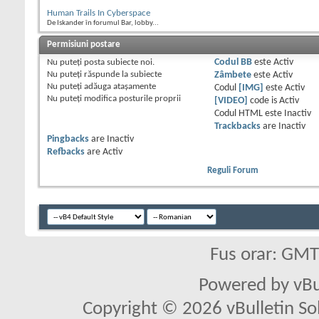
Human Trails In Cyberspace
De Iskander în forumul Bar, lobby...
Permisiuni postare
Nu puteţi
posta subiecte noi.
Codul BB
este
Activ
Nu puteţi
răspunde la subiecte
Zâmbete
este
Activ
Nu puteţi
adăuga ataşamente
Codul
[IMG]
este
Activ
Nu puteţi
modifica posturile proprii
[VIDEO]
code is
Activ
Codul HTML este
Inactiv
Trackbacks
are
Inactiv
Pingbacks
are
Inactiv
Refbacks
are
Activ
Reguli Forum
Fus orar: GM
Powered by vBu
Copyright © 2026 vBulletin Solu