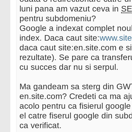
luni pana am vazut ceva in
SE
pentru subdomeniu?
Google a indexat complet nou
index. Daca caut site:
www.sit
daca caut site:en.site.com e si
rezultate). Se pare ca transfe
cu succes dar nu si serpul.
Ma gandeam sa sterg din G
en.site.com? Credeti ca ma aju
acolo pentru ca fisierul googl
el catre fiserul google din su
ca verificat.