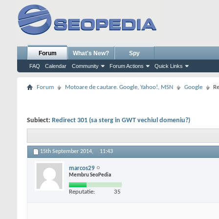
Forum
What's New?
Spy
FAQ
Calendar
Community
Forum Actions
Quick Links
Forum
Motoare de cautare. Google, Yahoo!, MSN
Google
Re
Subiect:
Redirect 301 (sa sterg in GWT vechiul domeniu?)
15th September 2014,
11:43
marcos29
Membru SeoPedia
Reputatie:
35