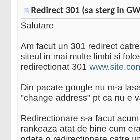
Redirect 301 (sa sterg in G
Salutare
Am facut un 301 redirect catr
siteul in mai multe limbi si f
redirectionat 301
www.site.co
Din pacate google nu m-a lasa
"change address" pt ca nu e v
Redirectionare s-a facut acum
rankeaza atat de bine cum era
odata o redirectionare catre u