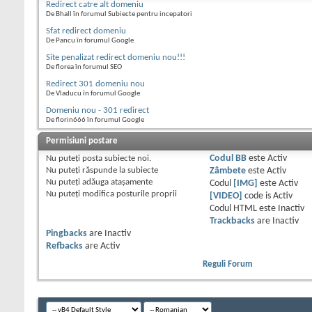
Redirect catre alt domeniu
De Bhall în forumul Subiecte pentru incepatori
Sfat redirect domeniu
De Pancu în forumul Google
Site penalizat redirect domeniu nou!!!
De florea în forumul SEO
Redirect 301 domeniu nou
De Vladucu în forumul Google
Domeniu nou - 301 redirect
De florin666 în forumul Google
Permisiuni postare
Nu puteţi
posta subiecte noi.
Codul BB
este
Activ
Nu puteţi
răspunde la subiecte
Zâmbete
este
Activ
Nu puteţi
adăuga ataşamente
Codul
[IMG]
este
Activ
Nu puteţi
modifica posturile proprii
[VIDEO]
code is
Activ
Codul HTML este
Inactiv
Trackbacks
are
Inactiv
Pingbacks
are
Inactiv
Refbacks
are
Activ
Reguli Forum