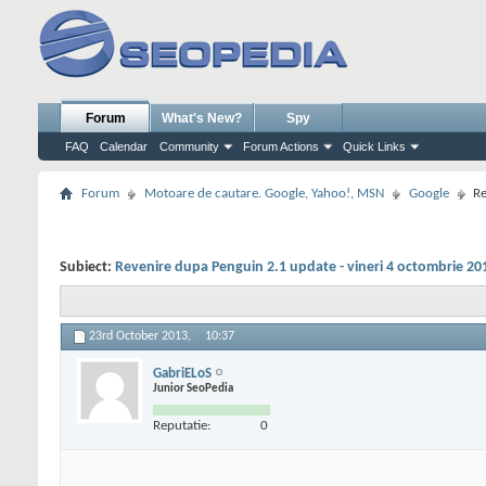
Forum
What's New?
Spy
FAQ
Calendar
Community
Forum Actions
Quick Links
Forum
Motoare de cautare. Google, Yahoo!, MSN
Google
Re
Subiect:
Revenire dupa Penguin 2.1 update - vineri 4 octombrie 20
23rd October 2013,
10:37
GabriELoS
Junior SeoPedia
Reputatie:
0