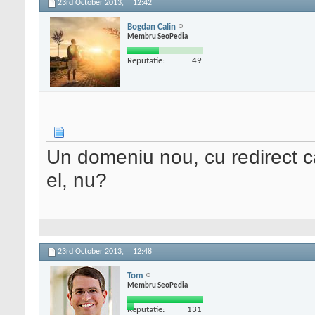
23rd October 2013,
12:42
Bogdan Calin
Membru SeoPedia
Reputatie:
49
Un domeniu nou, cu redirect c
el, nu?
23rd October 2013,
12:48
Tom
Membru SeoPedia
Reputatie:
131