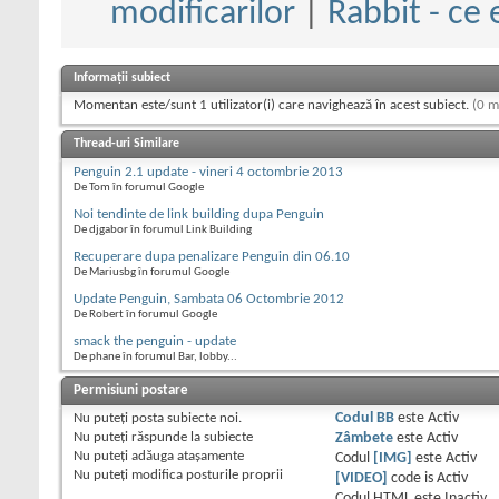
modificarilor
|
Rabbit - ce 
Informații subiect
Momentan este/sunt 1 utilizator(i) care navighează în acest subiect.
(0 m
Thread-uri Similare
Penguin 2.1 update - vineri 4 octombrie 2013
De Tom în forumul Google
Noi tendinte de link building dupa Penguin
De djgabor în forumul Link Building
Recuperare dupa penalizare Penguin din 06.10
De Mariusbg în forumul Google
Update Penguin, Sambata 06 Octombrie 2012
De Robert în forumul Google
smack the penguin - update
De phane în forumul Bar, lobby...
Permisiuni postare
Nu puteţi
posta subiecte noi.
Codul BB
este
Activ
Nu puteţi
răspunde la subiecte
Zâmbete
este
Activ
Nu puteţi
adăuga ataşamente
Codul
[IMG]
este
Activ
Nu puteţi
modifica posturile proprii
[VIDEO]
code is
Activ
Codul HTML este
Inactiv