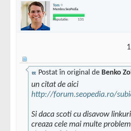
Tom
Membru SeoPedia
Reputatie:
131
1
Postat în original de
Benko Zo
un citat de aici
http://forum.seopedia.ro/subie
Si daca scoti cu disavow linkur
creaza cele mai multe probleme