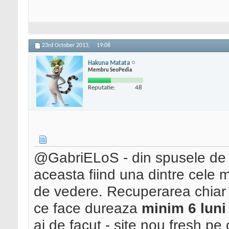
23rd October 2013,
19:08
Hakuna Matata
Membru SeoPedia
Reputatie:
48
@GabriELoS - din spusele de m
aceasta fiind una dintre cele m
de vedere. Recuperarea chiar s
ce face dureaza
minim 6 luni
ai de facut - site nou fresh pe