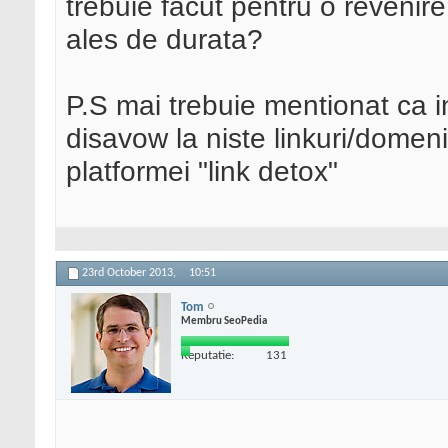
trebuie facut pentru o revenire
ales de durata?
P.S mai trebuie mentionat ca 
disavow la niste linkuri/dome
platformei "link detox"
23rd October 2013,
10:51
Tom
Membru SeoPedia
Reputatie:
131