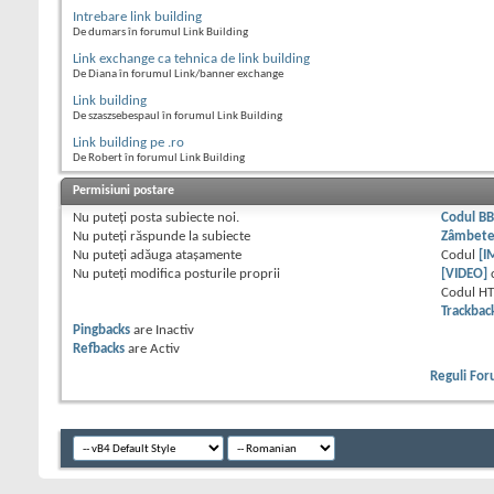
Intrebare link building
De dumars în forumul Link Building
Link exchange ca tehnica de link building
De Diana în forumul Link/banner exchange
Link building
De szaszsebespaul în forumul Link Building
Link building pe .ro
De Robert în forumul Link Building
Permisiuni postare
Nu puteţi
posta subiecte noi.
Codul B
Nu puteţi
răspunde la subiecte
Zâmbet
Nu puteţi
adăuga ataşamente
Codul
[I
Nu puteţi
modifica posturile proprii
[VIDEO]
Codul H
Trackbac
Pingbacks
are
Inactiv
Refbacks
are
Activ
Reguli Fo