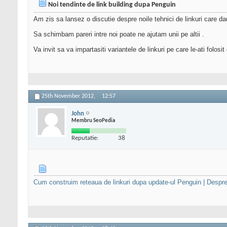
Noi tendinte de link building dupa Penguin
Am zis sa lansez o discutie despre noile tehnici de linkuri care d
Sa schimbam pareri intre noi poate ne ajutam unii pe altii .
Va invit sa va impartasiti variantele de linkuri pe care le-ati folosi
25th November 2012,
12:57
John
Membru SeoPedia
Reputatie:
38
Cum construim reteaua de linkuri dupa update-ul Penguin | Despre