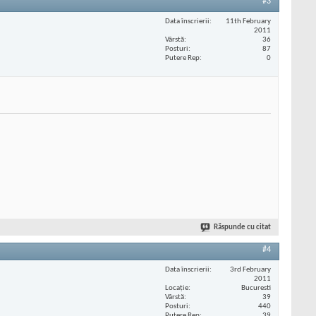
#3
Data înscrierii
11th February
2011
Vârstă
36
Posturi
87
Putere Rep
0
Răspunde cu citat
#4
Data înscrierii
3rd February
2011
Locaţie
Bucuresti
Vârstă
39
Posturi
440
Putere Rep
39