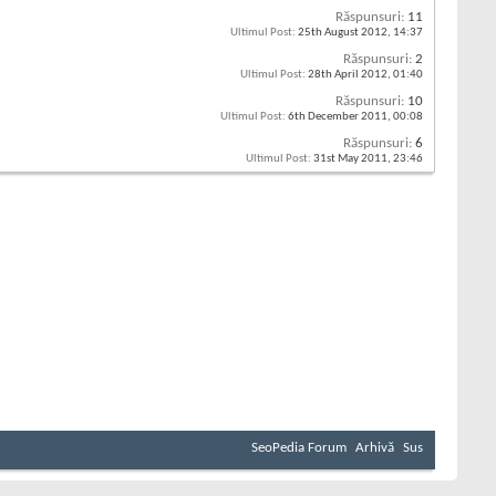
Răspunsuri:
11
Ultimul Post:
25th August 2012,
14:37
Răspunsuri:
2
Ultimul Post:
28th April 2012,
01:40
Răspunsuri:
10
Ultimul Post:
6th December 2011,
00:08
Răspunsuri:
6
Ultimul Post:
31st May 2011,
23:46
SeoPedia Forum
Arhivă
Sus