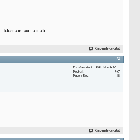
fi folositoare pentru multi.
Răspunde cu citat
#2
Data înscrierii
30th March 2011
Posturi
967
Putere Rep
38
Răspunde cu citat