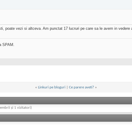
citesti, poate vezi si altceva. Am punctat 17 lucruri pe care sa le avem in veder
na SPAM.
«
Linkuri pe bloguri
|
Ce parere aveti?
»
embrii și 1 vizitatori)