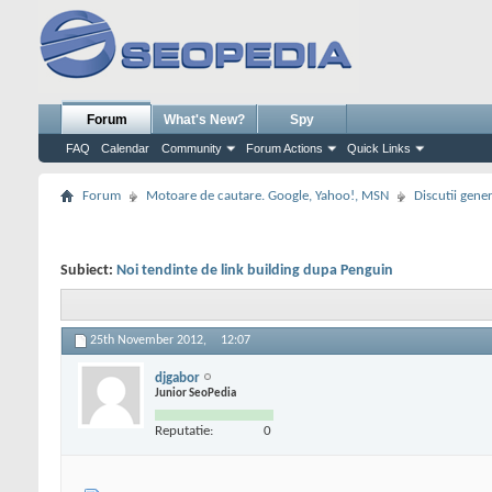
Forum
What's New?
Spy
FAQ
Calendar
Community
Forum Actions
Quick Links
Forum
Motoare de cautare. Google, Yahoo!, MSN
Discutii gene
Subiect:
Noi tendinte de link building dupa Penguin
25th November 2012,
12:07
djgabor
Junior SeoPedia
Reputatie:
0