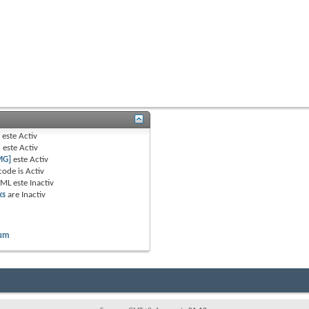
B
este
Activ
e
este
Activ
MG]
este
Activ
code is
Activ
TML este
Inactiv
ks
are
Inactiv
rum