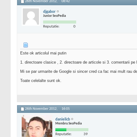
26th November 2012,
08:42
djgabor
Junior SeoPedia
Reputatie:
0
Este ok articolul mai putin
1. directoare clasice , 2. directoare de articole si 3. comentarii pe b
Mi se par urmarite de Google si sincer cred ca fac mai mult rau d
Toate celelalte sunt ok.
26th November 2012,
16:05
danielicb
Membru SeoPedia
Reputatie:
39