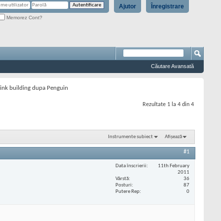
Ajutor
Înregistrare
Memorez Cont?
Căutare Avansată
link building dupa Penguin
Rezultate 1 la 4 din 4
Instrumente subiect
Afișează
#1
Data înscrierii
11th February
2011
Vârstă
36
Posturi
87
Putere Rep
0