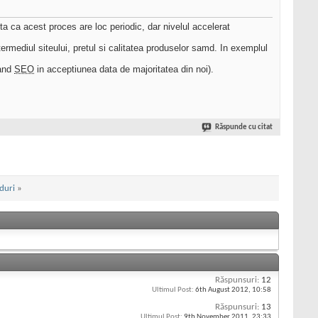
ta ca acest proces are loc periodic, dar nivelul accelerat
n intermediul siteului, pretul si calitatea produselor samd. In exemplul
nand
SEO
in acceptiunea data de majoritatea din noi).
Răspunde cu citat
duri
»
Răspunsuri:
12
Ultimul Post:
6th August 2012,
10:58
Răspunsuri:
13
Ultimul Post:
9th November 2011,
23:33