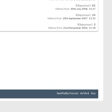
Răspunsuri:
62
Ultimul Post:
30th July 2008,
14:27
Răspunsuri:
24
Ultimul Post:
20th September 2007,
13:33
Răspunsuri:
3
Ultimul Post:
23rd November 2006,
13:18
SeoPedia Forum
Arhivă
Sus