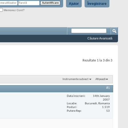
Ajutor
Înregistrare
Memorez Cont?
Căutare Avansată
Rezultate 1 la 3 din 3
Instrumente subiect
Afișează
#1
Data înscrierii
14th January
2007
Locaţie
Bucuresti, Romania
Posturi
1.519
Putere Rep
53