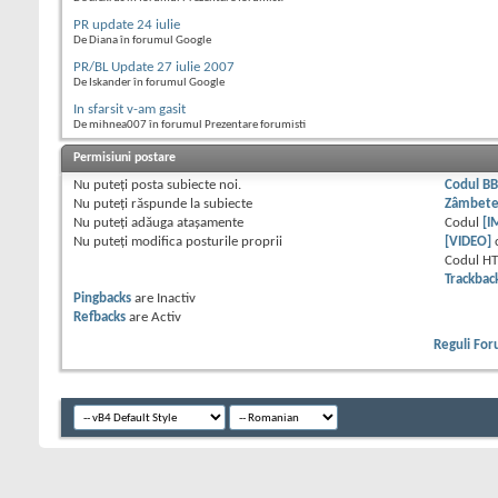
PR update 24 iulie
De Diana în forumul Google
PR/BL Update 27 iulie 2007
De Iskander în forumul Google
In sfarsit v-am gasit
De mihnea007 în forumul Prezentare forumisti
Permisiuni postare
Nu puteţi
posta subiecte noi.
Codul B
Nu puteţi
răspunde la subiecte
Zâmbet
Nu puteţi
adăuga ataşamente
Codul
[I
Nu puteţi
modifica posturile proprii
[VIDEO]
Codul H
Trackbac
Pingbacks
are
Inactiv
Refbacks
are
Activ
Reguli Fo