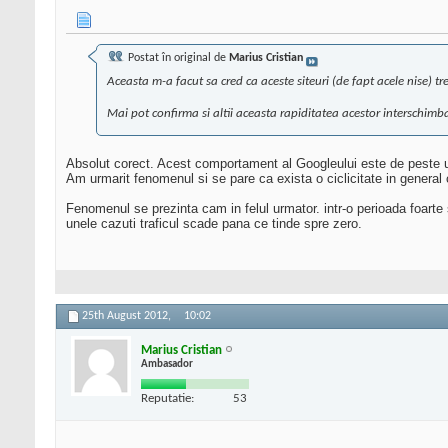
Postat în original de
Marius Cristian
Aceasta m-a facut sa cred ca aceste siteuri (de fapt acele nise) t
Mai pot confirma si altii aceasta rapiditatea acestor interschimb
Absolut corect. Acest comportament al Googleului este de peste 
Am urmarit fenomenul si se pare ca exista o ciclicitate in general
Fenomenul se prezinta cam in felul urmator. intr-o perioada foarte 
unele cazuti traficul scade pana ce tinde spre zero.
25th August 2012,
10:02
Marius Cristian
Ambasador
Reputatie:
53