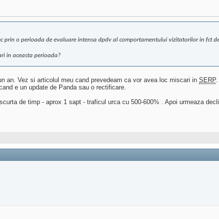
rec prin o perioada de evaluare intensa dpdv al comportamentului vizitatorilor in fct d
ari in aceasta perioada?
un an. Vez si articolul meu cand prevedeam ca vor avea loc miscari in
SERP
.
 cand e un update de Panda sau o rectificare.
scurta de timp - aprox 1 sapt - traficul urca cu 500-600% . Apoi urmeaza declinu