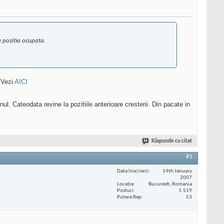
e pozitia ocupata.
 Vezi
AICI
l. Cateodata revine la pozitiile anterioare cresterii. Din pacate in
Răspunde cu citat
#3
Data înscrierii
14th January
2007
Locaţie
Bucuresti, Romania
Posturi
1.519
Putere Rep
53