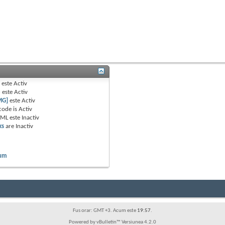
B
este
Activ
e
este
Activ
MG]
este
Activ
code is
Activ
TML este
Inactiv
ks
are
Inactiv
rum
Fus orar: GMT +3. Acum este
19:57
.
Powered by vBulletin™ Versiunea 4.2.0