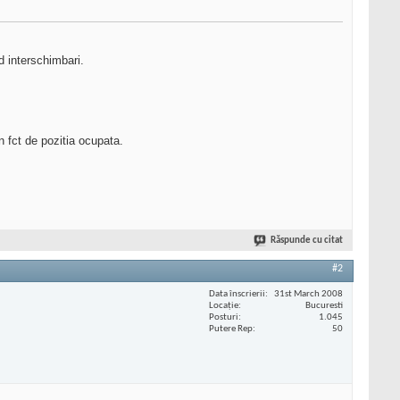
d interschimbari.
n fct de pozitia ocupata.
Răspunde cu citat
#2
Data înscrierii
31st March 2008
Locaţie
Bucuresti
Posturi
1.045
Putere Rep
50