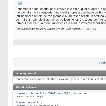
Fenomenul a mai continuat si cateva zile din august si apoi s-a sta
mentionat in acea perioada mi-a creat impresia unui lucru de tip 
Intr-un final siteurile de top (primele 4) au fost asezate in ordinea va
de mai sus: primele 2 au ramas pe locurile lor, 3 s-a dus pe 4 (ulter
Intregul proces mi-a creat impresia ca a avut in vederea repozitio
Ultima modificare făcută de Marius Cristian; 25th August 2012 la
10:09
.
«
Adr
Informații subiect
Momentan este/sunt 1 utilizator(i) care navighează în acest subiect.
(0 m
Thread-uri Similare
Unnatural inbound links - WMT - iulie 2012 [referendum]
De Tom în forumul Google
Salutare (in sfarsit :) )
De alexrus în forumul Prezentare forumisti