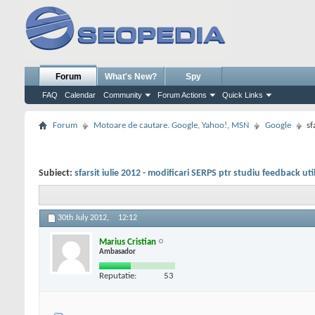
Forum
What's New?
Spy
FAQ
Calendar
Community
Forum Actions
Quick Links
Forum
Motoare de cautare. Google, Yahoo!, MSN
Google
sf
Subiect:
sfarsit iulie 2012 - modificari SERPS ptr studiu feedback util
30th July 2012,
12:12
Marius Cristian
Ambasador
Reputatie:
53