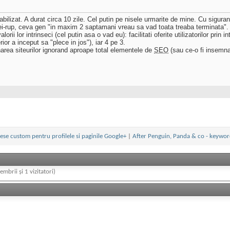
bilizat. A durat circa 10 zile. Cel putin pe nisele urmarite de mine. Cu siguran
hei-rup, ceva gen "in maxim 2 saptamani vreau sa vad toata treaba terminata".
lorii lor intrinseci (cel putin asa o vad eu): facilitati oferite utilizatorilor pri
ior a inceput sa "plece in jos"), iar 4 pe 3.
narea siteurilor ignorand aproape total elementele de
SEO
(sau ce-o fi insem
ese custom pentru profilele si paginile Google+
|
After Penguin, Panda & co - keywor
embrii și 1 vizitatori)