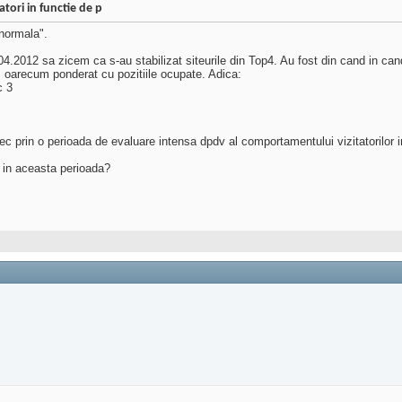
atori in functie de p
normala".
4.2012 sa zicem ca s-au stabilizat siteurile din Top4. Au fost din cand in can
, oarecum ponderat cu pozitiile ocupate. Adica:
c 3
ec prin o perioada de evaluare intensa dpdv al comportamentului vizitatorilor i
i in aceasta perioada?