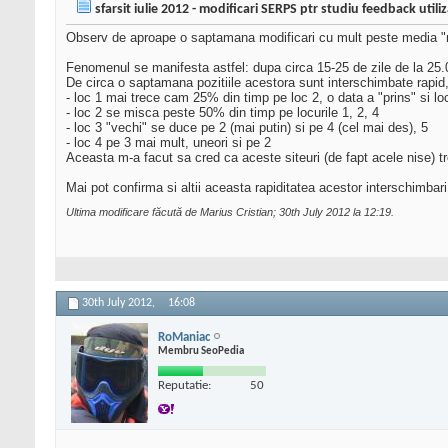
sfarsit iulie 2012 - modificari SERPS ptr studiu feedback utiliz
Observ de aproape o saptamana modificari cu mult peste media "
Fenomenul se manifesta astfel: dupa circa 15-25 de zile de la 25.0
De circa o saptamana pozitiile acestora sunt interschimbate rapid
- loc 1 mai trece cam 25% din timp pe loc 2, o data a "prins" si lo
- loc 2 se misca peste 50% din timp pe locurile 1, 2, 4
- loc 3 "vechi" se duce pe 2 (mai putin) si pe 4 (cel mai des), 5
- loc 4 pe 3 mai mult, uneori si pe 2
Aceasta m-a facut sa cred ca aceste siteuri (de fapt acele nise) tr
Mai pot confirma si altii aceasta rapiditatea acestor interschimbar
Ultima modificare făcută de Marius Cristian; 30th July 2012 la
12:19
.
30th July 2012,
16:08
RoManiac
Membru SeoPedia
Reputatie:
50