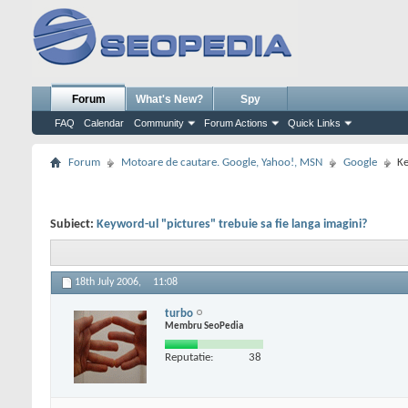
Forum
What's New?
Spy
FAQ
Calendar
Community
Forum Actions
Quick Links
Forum
Motoare de cautare. Google, Yahoo!, MSN
Google
Ke
Subiect:
Keyword-ul "pictures" trebuie sa fie langa imagini?
18th July 2006,
11:08
turbo
Membru SeoPedia
Reputatie:
38