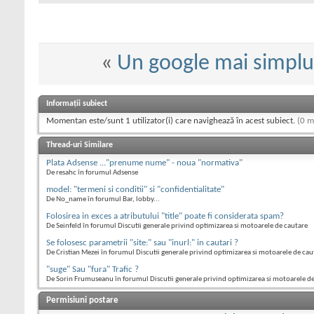
«
Un google mai simplu
Informații subiect
Momentan este/sunt 1 utilizator(i) care navighează în acest subiect.
(0 m
Thread-uri Similare
Plata Adsense ..."prenume nume" - noua "normativa"
De resahc în forumul Adsense
model: "termeni si conditii" si "confidentialitate"
De No_name în forumul Bar, lobby...
Folosirea in exces a atributului "title" poate fi considerata spam?
De Seinfeld în forumul Discutii generale privind optimizarea si motoarele de cautare
Se folosesc parametrii "site:" sau "inurl:" in cautari ?
De Cristian Mezei în forumul Discutii generale privind optimizarea si motoarele de cau
"suge" Sau "fura" Trafic ?
De Sorin Frumuseanu în forumul Discutii generale privind optimizarea si motoarele d
Permisiuni postare