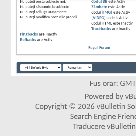
Nu puteţi
posta subiecte noi.
Codul BB
este
Activ
Nu puteţi
răspunde la subiecte
Zâmbete
este
Activ
Nu puteţi
adăuga ataşamente
Codul
[IMG]
este
Activ
Nu puteţi
modifica posturile proprii
[VIDEO]
code is
Activ
Codul HTML este
Inactiv
Trackbacks
are
Inactiv
Pingbacks
are
Inactiv
Refbacks
are
Activ
Reguli Forum
Fus orar: GM
Powered by vBu
Copyright © 2026 vBulletin Solu
Search Engine Frien
Traducere vBullet