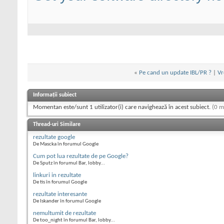
«
Pe cand un update IBL/PR ?
|
Vr
Informații subiect
Momentan este/sunt 1 utilizator(i) care navighează în acest subiect.
(0 m
Thread-uri Similare
rezultate google
De Mascka în forumul Google
Cum pot lua rezultate de pe Google?
De Sputz în forumul Bar, lobby...
linkuri in rezultate
De tis în forumul Google
rezultate interesante
De Iskander în forumul Google
nemultumit de rezultate
De too_night în forumul Bar, lobby...