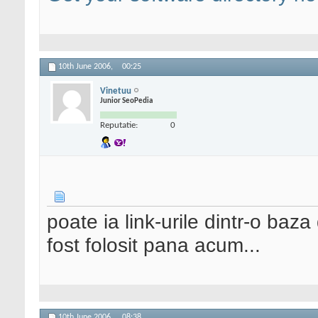
10th June 2006,
00:25
Vinetuu
Junior SeoPedia
Reputatie:
0
poate ia link-urile dintr-o baz
fost folosit pana acum...
10th June 2006,
08:38