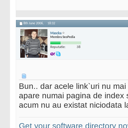
8th June 2006,
18:32
Mascka
Membru SeoPedia
Reputatie:
38
Bun.. dar acele link`uri nu ma
apare numai pagina de index si 
acum nu au existat niciodata la
Get your software directory n