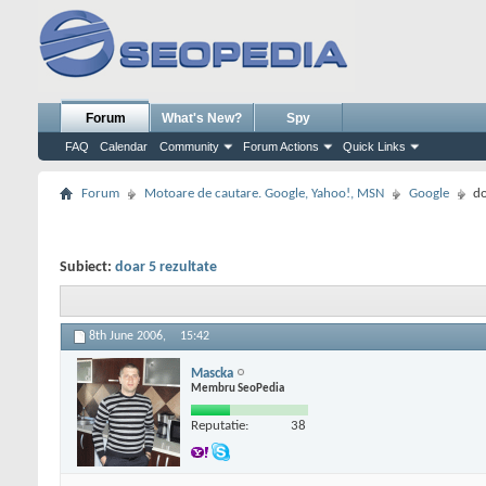
Forum
What's New?
Spy
FAQ
Calendar
Community
Forum Actions
Quick Links
Forum
Motoare de cautare. Google, Yahoo!, MSN
Google
do
Subiect:
doar 5 rezultate
8th June 2006,
15:42
Mascka
Membru SeoPedia
Reputatie:
38