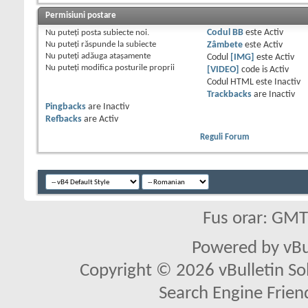
Permisiuni postare
Nu puteţi
posta subiecte noi.
Codul BB
este
Activ
Nu puteţi
răspunde la subiecte
Zâmbete
este
Activ
Nu puteţi
adăuga ataşamente
Codul
[IMG]
este
Activ
Nu puteţi
modifica posturile proprii
[VIDEO]
code is
Activ
Codul HTML este
Inactiv
Trackbacks
are
Inactiv
Pingbacks
are
Inactiv
Refbacks
are
Activ
Reguli Forum
Fus orar: GM
Powered by vBu
Copyright © 2026 vBulletin Solu
Search Engine Frien