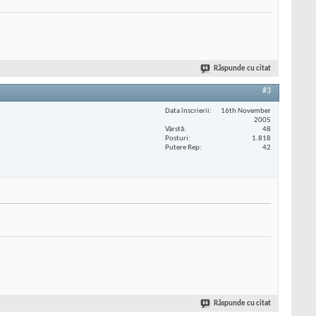
Răspunde cu citat
#3
Data înscrierii
16th November
2005
Vârstă
48
Posturi
1.818
Putere Rep
42
Răspunde cu citat