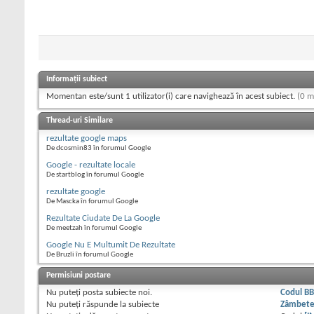
Informații subiect
Momentan este/sunt 1 utilizator(i) care navighează în acest subiect.
(0 m
Thread-uri Similare
rezultate google maps
De dcosmin83 în forumul Google
Google - rezultate locale
De startblog în forumul Google
rezultate google
De Mascka în forumul Google
Rezultate Ciudate De La Google
De meetzah în forumul Google
Google Nu E Multumit De Rezultate
De Bruzli în forumul Google
Permisiuni postare
Nu puteţi
posta subiecte noi.
Codul B
Nu puteţi
răspunde la subiecte
Zâmbet