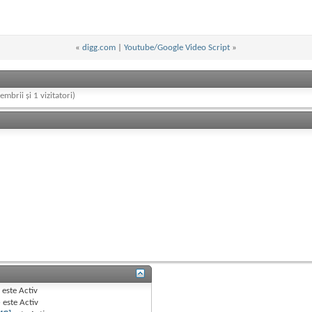
«
digg.com
|
Youtube/Google Video Script
»
embrii și 1 vizitatori)
B
este
Activ
e
este
Activ