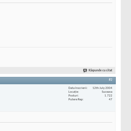
Răspunde cu citat
#2
Data înscrierii
12th July 2004
Locaţie
Suceava
Posturi
1.722
Putere Rep
47