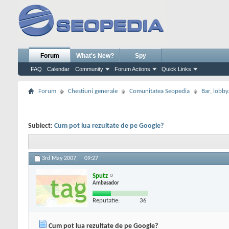
Forum
What's New?
Spy
FAQ
Calendar
Community
Forum Actions
Quick Links
Forum
Chestiuni generale
Comunitatea Seopedia
Bar, lobby.
Subiect:
Cum pot lua rezultate de pe Google?
3rd May 2007,
09:27
Sputz
Ambasador
Reputatie:
36
Cum pot lua rezultate de pe Google?