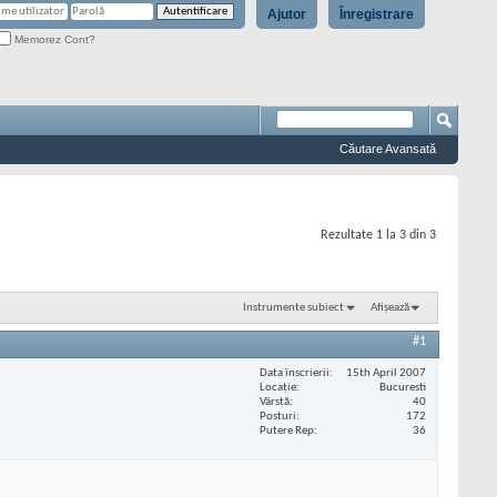
Ajutor
Înregistrare
Memorez Cont?
Căutare Avansată
Rezultate 1 la 3 din 3
Instrumente subiect
Afișează
#1
Data înscrierii
15th April 2007
Locaţie
Bucuresti
Vârstă
40
Posturi
172
Putere Rep
36