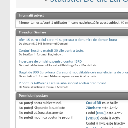
Informații subiect
Momentan este/sunt 1 utilizator(i) care navighează în acest subiect.
(0 m
Thread-uri Similare
ofer 15 euro celui care-mi sugereaza o denumire de domen buna
De giovanni12345 în forumul Domenii
Conturi hosting gratuit 30 zile pentru teste.
De SeerKan în forumul Bar, lobby...
Incercare de phishing pentru conturi BRD
De meetzah în forumul Raportari Phishing - Banci/Servicii etc.
Buget de 800 Euro/luna .Care sunt modalitatile cele mai eficiente de pr
De evolution în forumul Metode de promovare, Analiza trafic.
2 conturi AdWords care sa aiba asociat acelasi credit card
De Marius Cristian în forumul Adwords
Permisiuni postare
Nu puteţi
posta subiecte noi.
Codul BB
este
Activ
Nu puteţi
răspunde la subiecte
Zâmbete
este
Activ
Nu puteţi
adăuga ataşamente
Codul
[IMG]
este
Activ
Nu puteţi
modifica posturile proprii
[VIDEO]
code is
Activ
Codul HTML este
Inactiv