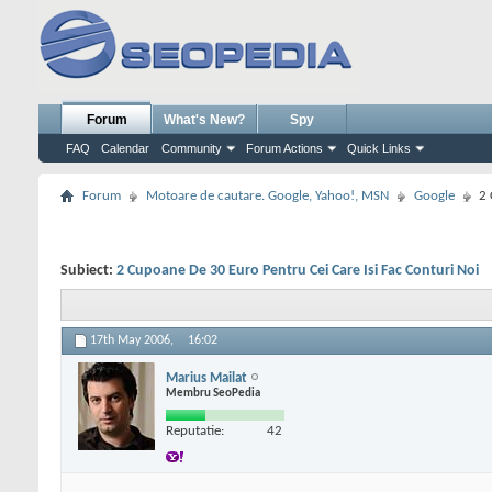
Forum
What's New?
Spy
FAQ
Calendar
Community
Forum Actions
Quick Links
Forum
Motoare de cautare. Google, Yahoo!, MSN
Google
2 
Subiect:
2 Cupoane De 30 Euro Pentru Cei Care Isi Fac Conturi Noi
17th May 2006,
16:02
Marius Mailat
Membru SeoPedia
Reputatie:
42