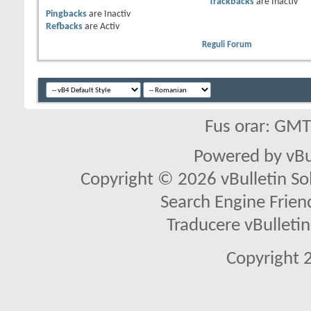
Trackbacks
are
Inactiv
Pingbacks
are
Inactiv
Refbacks
are
Activ
Reguli Forum
Fus orar: GM
Powered by vBu
Copyright © 2026 vBulletin Solu
Search Engine Frien
Traducere vBullet
Copyright