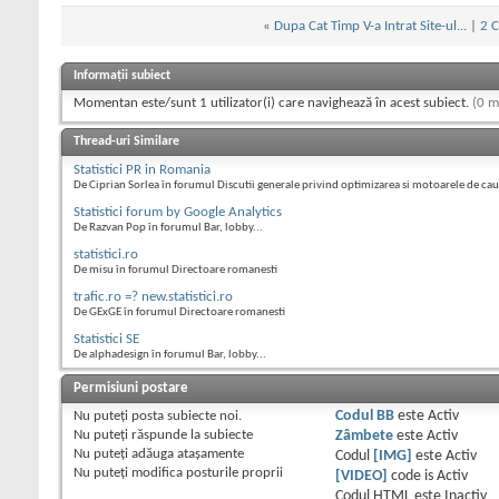
«
Dupa Cat Timp V-a Intrat Site-ul...
|
2 C
Informații subiect
Momentan este/sunt 1 utilizator(i) care navighează în acest subiect.
(0 m
Thread-uri Similare
Statistici PR in Romania
De Ciprian Sorlea în forumul Discutii generale privind optimizarea si motoarele de ca
Statistici forum by Google Analytics
De Razvan Pop în forumul Bar, lobby...
statistici.ro
De misu în forumul Directoare romanesti
trafic.ro =? new.statistici.ro
De GExGE în forumul Directoare romanesti
Statistici SE
De alphadesign în forumul Bar, lobby...
Permisiuni postare
Nu puteţi
posta subiecte noi.
Codul BB
este
Activ
Nu puteţi
răspunde la subiecte
Zâmbete
este
Activ
Nu puteţi
adăuga ataşamente
Codul
[IMG]
este
Activ
Nu puteţi
modifica posturile proprii
[VIDEO]
code is
Activ
Codul HTML este
Inactiv