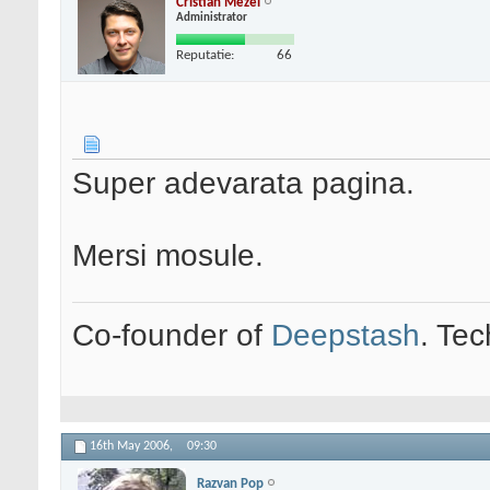
Cristian Mezei
Administrator
Reputatie:
66
Super adevarata pagina.
Mersi mosule.
Co-founder of
Deepstash
. Tec
16th May 2006,
09:30
Razvan Pop