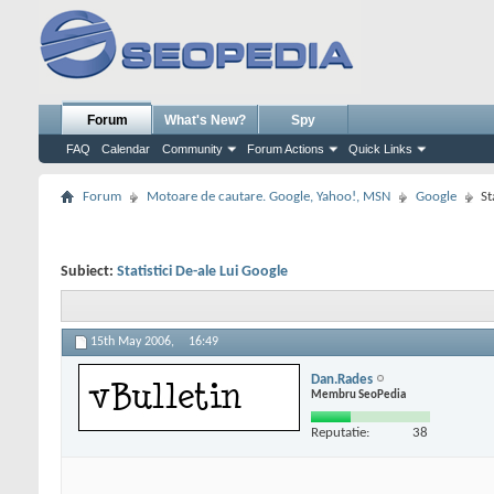
Forum
What's New?
Spy
FAQ
Calendar
Community
Forum Actions
Quick Links
Forum
Motoare de cautare. Google, Yahoo!, MSN
Google
St
Subiect:
Statistici De-ale Lui Google
15th May 2006,
16:49
Dan.Rades
Membru SeoPedia
Reputatie:
38