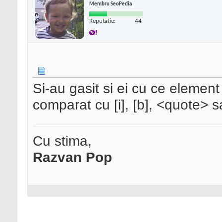
Membru SeoPedia
Reputatie:
44
Si-au gasit si ei cu ce elemen
comparat cu [i], [b], <quote> s
Cu stima,
Razvan Pop