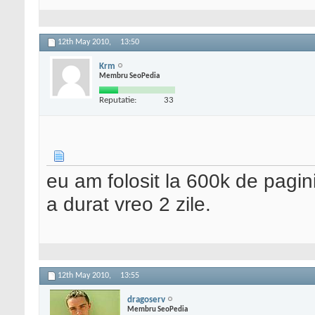
12th May 2010,
13:50
Krm
Membru SeoPedia
Reputatie:
33
eu am folosit la 600k de pagin
a durat vreo 2 zile.
12th May 2010,
13:55
dragoserv
Membru SeoPedia