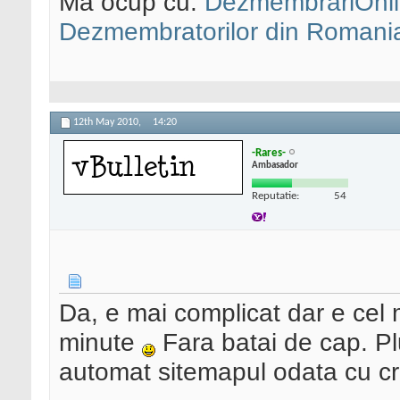
Ma ocup cu:
DezmembrariOnli
Dezmembratorilor din Romani
12th May 2010,
14:20
-Rares-
Ambasador
Reputatie:
54
Da, e mai complicat dar e cel 
minute
Fara batai de cap. Pl
automat sitemapul odata cu cre