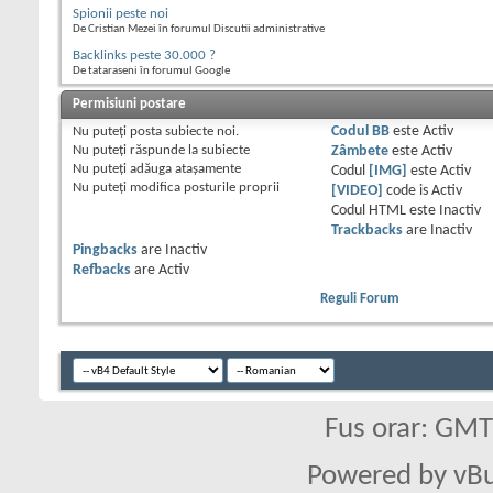
Spionii peste noi
De Cristian Mezei în forumul Discutii administrative
Backlinks peste 30.000 ?
De tataraseni în forumul Google
Permisiuni postare
Nu puteţi
posta subiecte noi.
Codul BB
este
Activ
Nu puteţi
răspunde la subiecte
Zâmbete
este
Activ
Nu puteţi
adăuga ataşamente
Codul
[IMG]
este
Activ
Nu puteţi
modifica posturile proprii
[VIDEO]
code is
Activ
Codul HTML este
Inactiv
Trackbacks
are
Inactiv
Pingbacks
are
Inactiv
Refbacks
are
Activ
Reguli Forum
Fus orar: GM
Powered by vBu