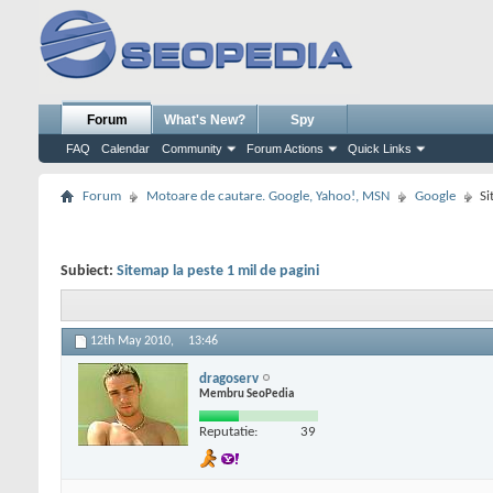
Forum
What's New?
Spy
FAQ
Calendar
Community
Forum Actions
Quick Links
Forum
Motoare de cautare. Google, Yahoo!, MSN
Google
Si
Subiect:
Sitemap la peste 1 mil de pagini
12th May 2010,
13:46
dragoserv
Membru SeoPedia
Reputatie:
39