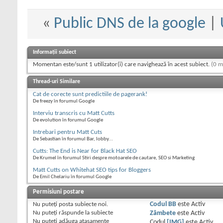
«
Public DNS de la google
|
Informații subiect
Momentan este/sunt 1 utilizator(i) care navighează în acest subiect.
(0 m
Thread-uri Similare
Cat de corecte sunt predictiile de pagerank!
De freezy în forumul Google
Interviu transcris cu Matt Cutts
De evolution în forumul Google
Intrebari pentru Matt Cuts
De Sebastian în forumul Bar, lobby...
Cutts: The End is Near for Black Hat SEO
De Krumel în forumul Stiri despre motoarele de cautare, SEO si Marketing
Matt Cutts on Whitehat SEO tips for Bloggers
De Emil Chelariu în forumul Google
Permisiuni postare
Nu puteţi
posta subiecte noi.
Codul BB
este
Activ
Nu puteţi
răspunde la subiecte
Zâmbete
este
Activ
Nu puteţi
adăuga ataşamente
Codul
[IMG]
este
Activ