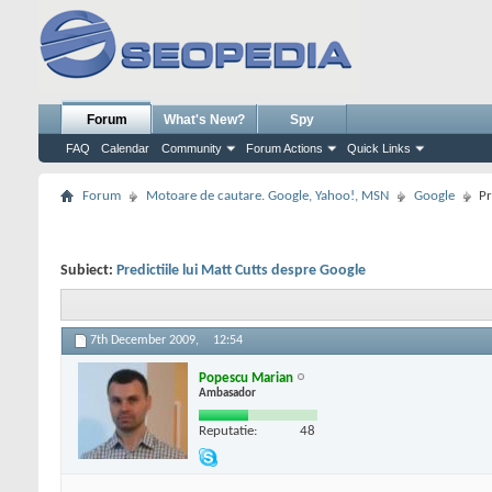
Forum
What's New?
Spy
FAQ
Calendar
Community
Forum Actions
Quick Links
Forum
Motoare de cautare. Google, Yahoo!, MSN
Google
Pr
Subiect:
Predictiile lui Matt Cutts despre Google
7th December 2009,
12:54
Popescu Marian
Ambasador
Reputatie:
48