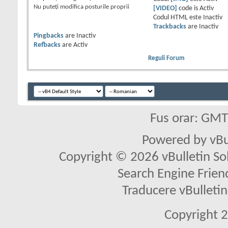
Nu puteţi
modifica posturile proprii
[VIDEO]
code is
Activ
Codul HTML este
Inactiv
Trackbacks
are
Inactiv
Pingbacks
are
Inactiv
Refbacks
are
Activ
Reguli Forum
Fus orar: GM
Powered by vBu
Copyright © 2026 vBulletin Solu
Search Engine Frien
Traducere vBullet
Copyright 