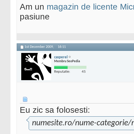
Am un
magazin de licente Mic
pasiune
1st December 2009,
16:11
casperel
Membru SeoPedia
Reputatie:
45
Eu zic sa folosesti:
numesite.ro/nume-categorie/