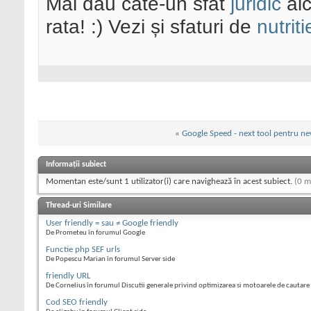
Mai dau cate-un sfat
juridic
aic
rata! :) Vezi și sfaturi de
nutriti
«
Google Speed - next tool pentru ne
Informații subiect
Momentan este/sunt 1 utilizator(i) care navighează în acest subiect.
(0 m
Thread-uri Similare
User friendly = sau ≠ Google friendly
De Prometeu în forumul Google
Functie php SEF urls
De Popescu Marian în forumul Server side
friendly URL
De Cornelius în forumul Discutii generale privind optimizarea si motoarele de cautare
Cod SEO friendly