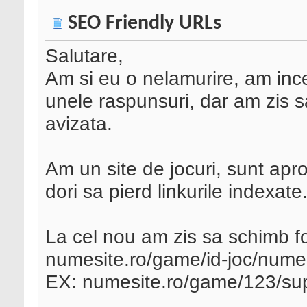
SEO Friendly URLs
Salutare,
Am si eu o nelamurire, am incer
unele raspunsuri, dar am zis sa
avizata.
Am un site de jocuri, sunt apr
dori sa pierd linkurile indexate
La cel nou am zis sa schimb for
numesite.ro/game/id-joc/nume-
EX: numesite.ro/game/123/sup