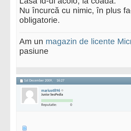
Lasă id-ul acolo, la coadă.
Nu încurcă cu nimic, în plus fa
obligatorie.
Am un
magazin de licente Mic
pasiune
1st December 2009,
16:27
marius4896
Junior SeoPedia
Reputatie:
0