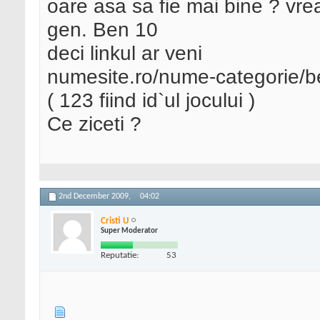
oare asa sa fie mai bine ? vre
gen. Ben 10
deci linkul ar veni
numesite.ro/nume-categorie/
( 123 fiind id`ul jocului )
Ce ziceti ?
2nd December 2009,
04:02
Cristi U
Super Moderator
Reputatie:
53