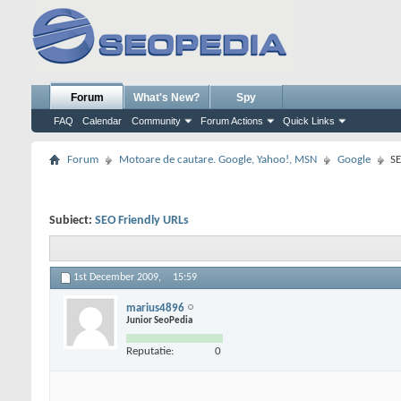
Forum
What's New?
Spy
FAQ
Calendar
Community
Forum Actions
Quick Links
Forum
Motoare de cautare. Google, Yahoo!, MSN
Google
SE
Subiect:
SEO Friendly URLs
1st December 2009,
15:59
marius4896
Junior SeoPedia
Reputatie:
0