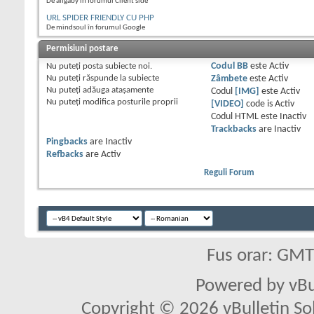
De aligaby în forumul Client side
URL SPIDER FRIENDLY CU PHP
De mindsoul în forumul Google
Permisiuni postare
Nu puteţi
posta subiecte noi.
Codul BB
este
Activ
Nu puteţi
răspunde la subiecte
Zâmbete
este
Activ
Nu puteţi
adăuga ataşamente
Codul
[IMG]
este
Activ
Nu puteţi
modifica posturile proprii
[VIDEO]
code is
Activ
Codul HTML este
Inactiv
Trackbacks
are
Inactiv
Pingbacks
are
Inactiv
Refbacks
are
Activ
Reguli Forum
Fus orar: GM
Powered by vBu
Copyright © 2026 vBulletin Solu