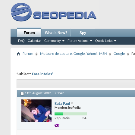
Forum
What's New?
Spy
FAQ
Calendar
Community
Forum Actions
Quick Links
Forum
Motoare de cautare. Google, Yahoo!, MSN
Google
Fa
Subiect:
Fara inteles!
11th August 2009,
01:49
Buta Paul
Membru SeoPedia
Reputatie:
34