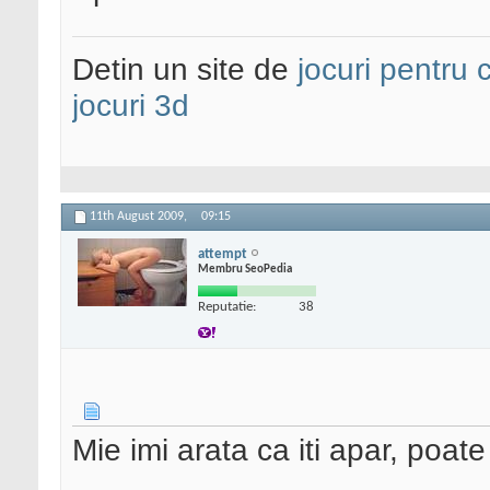
Detin un site de
jocuri pentru c
jocuri 3d
11th August 2009,
09:15
attempt
Membru SeoPedia
Reputatie:
38
Mie imi arata ca iti apar, poate