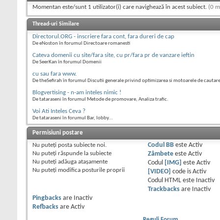
Momentan este/sunt 1 utilizator(i) care navighează în acest subiect.
(0 m
Thread-uri Similare
Directorul.ORG - inscriere fara cont, fara dureri de cap
De eNoston în forumul Directoare romanesti
Cateva domenii cu site/fara site, cu pr/fara pr de vanzare ieftin
De SeerKan în forumul Domenii
cu sau fara www.
De theSefirah în forumul Discutii generale privind optimizarea si motoarele de cautar
Blogvertising - n-am inteles nimic !
De tataraseni în forumul Metode de promovare, Analiza trafic.
Voi Ati Inteles Ceva ?
De tataraseni în forumul Bar, lobby...
Permisiuni postare
Nu puteţi
posta subiecte noi.
Codul BB
este
Activ
Nu puteţi
răspunde la subiecte
Zâmbete
este
Activ
Nu puteţi
adăuga ataşamente
Codul
[IMG]
este
Activ
Nu puteţi
modifica posturile proprii
[VIDEO]
code is
Activ
Codul HTML este
Inactiv
Trackbacks
are
Inactiv
Pingbacks
are
Inactiv
Refbacks
are
Activ
Reguli Forum