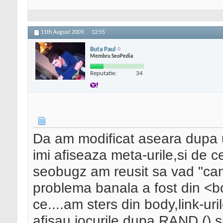
11th August 2009,
12:55
Buta Paul
Membru SeoPedia
Reputatie:
34
Da am modificat aseara dupa u
imi afiseaza meta-urile,si de ce
seobugz am reusit sa vad "can
problema banala a fost din <b
ce....am sters din body,link-ur
afisau jocurile dupa RAND () si