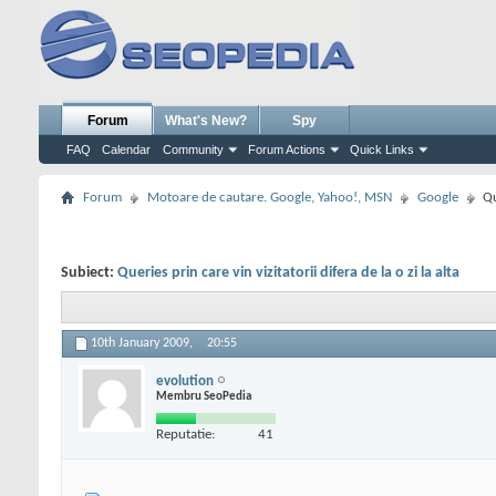
Forum
What's New?
Spy
FAQ
Calendar
Community
Forum Actions
Quick Links
Forum
Motoare de cautare. Google, Yahoo!, MSN
Google
Qu
Subiect:
Queries prin care vin vizitatorii difera de la o zi la alta
10th January 2009,
20:55
evolution
Membru SeoPedia
Reputatie:
41