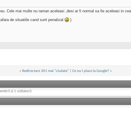
l meu. Cele mai multe nu raman aceleasi ,desi ar fi normal sa fie aceleasi in c
afara de situatiile cand sunt penalizat
)
«
Redirectare 301 mai "ciudata"
|
Ce nu-i place la Google?
»
embrii și 1 vizitatori)