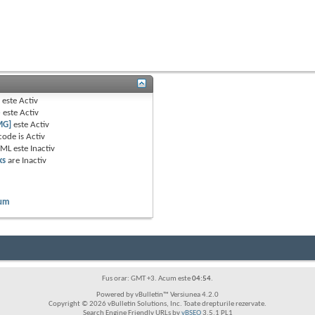
B
este
Activ
e
este
Activ
MG]
este
Activ
code is
Activ
TML este
Inactiv
ks
are
Inactiv
rum
Fus orar: GMT +3. Acum este
04:54
.
Powered by vBulletin™ Versiunea 4.2.0
Copyright © 2026 vBulletin Solutions, Inc. Toate drepturile rezervate.
Search Engine Friendly URLs by
vBSEO
3.5.1 PL1