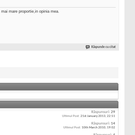
ea mai mare proportie,in opinia mea.
Răspunde cu citat
Răspunsuri:
29
Ultimul Post:
21st January 2013,
22:51
Răspunsuri:
14
Ultimul Post:
10th March 2010,
19:02
Răspunsuri:
4