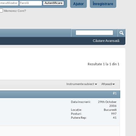
Ajutor
Înregistrare
Memorez Cont?
Căutare Avansată
Rezultate 1 la 1 din 1
Instrumente subiect
Afișează
#1
Data înscrierii
29th October
2006
Locaţie
Bucuresti
Posturi
997
Putere Rep
41