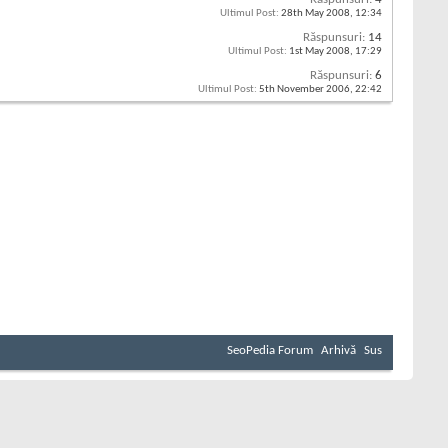
Ultimul Post:
28th May 2008,
12:34
Răspunsuri:
14
Ultimul Post:
1st May 2008,
17:29
Răspunsuri:
6
Ultimul Post:
5th November 2006,
22:42
SeoPedia Forum
Arhivă
Sus