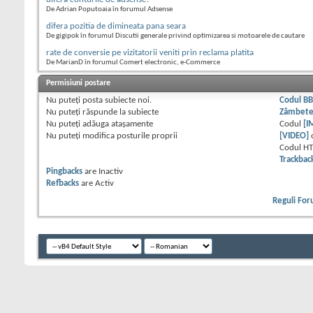
De Adrian Poputoaia în forumul Adsense
difera pozitia de dimineata pana seara
De gigipok în forumul Discutii generale privind optimizarea si motoarele de cautare
rate de conversie pe vizitatorii veniti prin reclama platita
De MarianD în forumul Comert electronic, e-Commerce
Permisiuni postare
Nu puteţi
posta subiecte noi.
Codul B
Nu puteţi
răspunde la subiecte
Zâmbet
Nu puteţi
adăuga ataşamente
Codul
[I
Nu puteţi
modifica posturile proprii
[VIDEO]
Codul H
Trackbac
Pingbacks
are
Inactiv
Refbacks
are
Activ
Reguli Fo