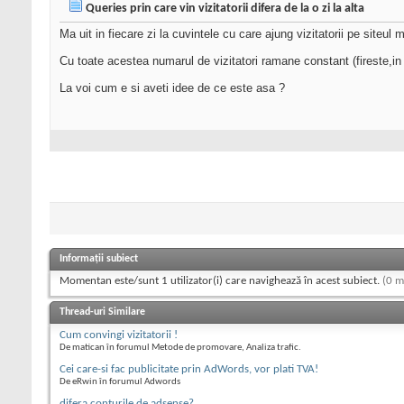
Queries prin care vin vizitatorii difera de la o zi la alta
Ma uit in fiecare zi la cuvintele cu care ajung vizitatorii pe siteu
Cu toate acestea numarul de vizitatori ramane constant (fireste,in 
La voi cum e si aveti idee de ce este asa ?
Informații subiect
Momentan este/sunt 1 utilizator(i) care navighează în acest subiect.
(0 m
Thread-uri Similare
Cum convingi vizitatorii !
De matican în forumul Metode de promovare, Analiza trafic.
Cei care-si fac publicitate prin AdWords, vor plati TVA!
De eRwin în forumul Adwords
difera conturile de adsense?