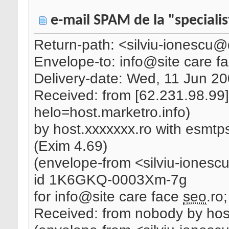
e-mail SPAM de la "specialist
Return-path: <silviu-ionescu
Envelope-to: info@site care f
Delivery-date: Wed, 11 Jun 2
Received: from [62.231.98.99
helo=host.marketro.info)
by host.xxxxxxx.ro with esm
(Exim 4.69)
(envelope-from <silviu-iones
id 1K6GKQ-0003Xm-7g
for info@site care face
seo
.ro
Received: from nobody by host