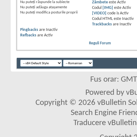
Nu puteţi
răspunde la subiecte
Zâmbete
este
Activ
Nu puteţi
adăuga ataşamente
Codul
[IMG]
este
Activ
Nu puteţi
modifica posturile proprii
[VIDEO]
code is
Activ
Codul HTML este
Inactiv
Trackbacks
are
Inactiv
Pingbacks
are
Inactiv
Refbacks
are
Activ
Reguli Forum
Fus orar: GM
Powered by vBu
Copyright © 2026 vBulletin Solu
Search Engine Frien
Traducere vBullet