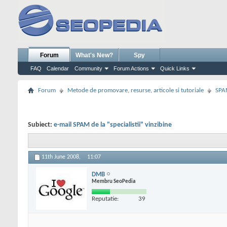
Forum
What's New?
Spy
FAQ
Calendar
Community
Forum Actions
Quick Links
Forum
Metode de promovare, resurse, articole si tutoriale
SPA
Subiect:
e-mail SPAM de la "specialistii" vinzibine
11th June 2008,
11:07
DMB
Membru SeoPedia
Reputatie:
39