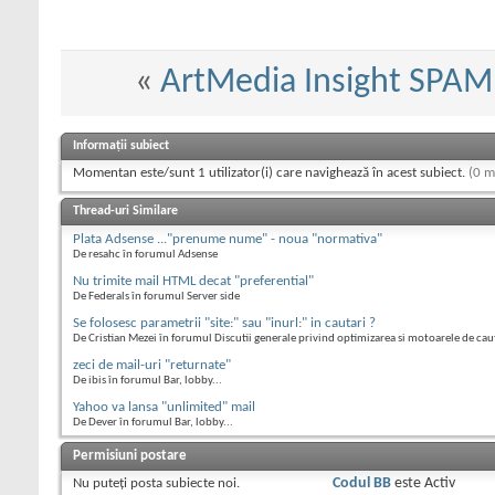
«
ArtMedia Insight SPAM
Informații subiect
Momentan este/sunt 1 utilizator(i) care navighează în acest subiect.
(0 m
Thread-uri Similare
Plata Adsense ..."prenume nume" - noua "normativa"
De resahc în forumul Adsense
Nu trimite mail HTML decat "preferential"
De Federals în forumul Server side
Se folosesc parametrii "site:" sau "inurl:" in cautari ?
De Cristian Mezei în forumul Discutii generale privind optimizarea si motoarele de cau
zeci de mail-uri "returnate"
De ibis în forumul Bar, lobby...
Yahoo va lansa "unlimited" mail
De Dever în forumul Bar, lobby...
Permisiuni postare
Nu puteţi
posta subiecte noi.
Codul BB
este
Activ