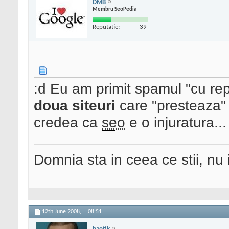
DMB
Membru SeoPedia
Reputatie:
39
:d Eu am primit spamul "cu rep
doua siteuri
care "presteaza
credea ca
seo
e o injuratura..
Domnia sta in ceea ce stii, nu i
12th June 2008,
08:51