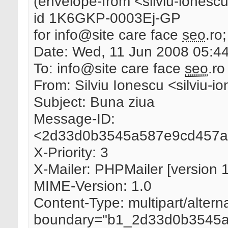
(envelope-from <silviu-iones
id 1K6GKP-0003Ej-GP
for info@site care face
seo
.ro
Date: Wed, 11 Jun 2008 05:4
To: info@site care face
seo
.ro
From: Silviu Ionescu <silviu-
Subject: Buna ziua
Message-ID:
<2d33d0b3545a587e9cd457a5
X-Priority: 3
X-Mailer: PHPMailer [version 
MIME-Version: 1.0
Content-Type: multipart/alterna
boundary="b1_2d33d0b3545