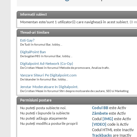
Informații subiect
Momentan este/sunt 1 utilizator(i) care navighează în acest subiect.
(0 m
Thread-uri Similare
Esti Gay?
De Tudi în forumul Bar, lobby...
DigitalPoint Ban
De bogdan985 în forumul Bar, lobby...
Digitalpoint Ad-Network (Co-Op)
De Cristian Mezei în forumul Metode de promovare, Analiza trafic.
Vanzare Siteuri Pe Digitalpoint.com
De Iskander în forumul Bar, lobby...
Jenstar Moderatoare In Digitalpoint.
De Cristian Mezei în forumul Stiri despre motoarele de cautare, SEO si Marketing
Permisiuni postare
Nu puteţi
posta subiecte noi.
Codul BB
este
Activ
Nu puteţi
răspunde la subiecte
Zâmbete
este
Activ
Nu puteţi
adăuga ataşamente
Codul
[IMG]
este
Activ
Nu puteţi
modifica posturile proprii
[VIDEO]
code is
Activ
Codul HTML este
Inactiv
Trackbacks
are
Inactiv