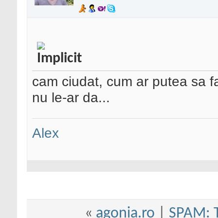
cam ciudat, cum ar putea sa f
nu le-ar da...
Alex
«
agonia.ro
|
SPAM: T