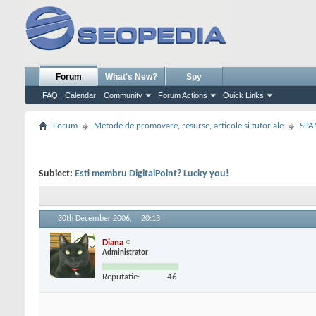
Forum
What's New?
Spy
FAQ
Calendar
Community
Forum Actions
Quick Links
Forum
Metode de promovare, resurse, articole si tutoriale
SPA
Subiect:
Esti membru DigitalPoint? Lucky you!
30th December 2006,
20:13
Diana
Administrator
Reputatie:
46