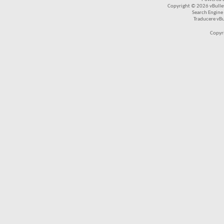
Copyright © 2026 vBulleti
Search Engine
Traducere vB
Copyr