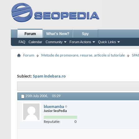
Forum
What's New?
Spy
FAQ
Calendar
Community
Forum Actions
Quick Links
Forum
Metode de promovare, resurse, articole si tutoriale
SPA
Subiect:
Spam indebara.ro
25th July 2006,
05:29
bluemamba
Junior SeoPedia
Reputatie:
0