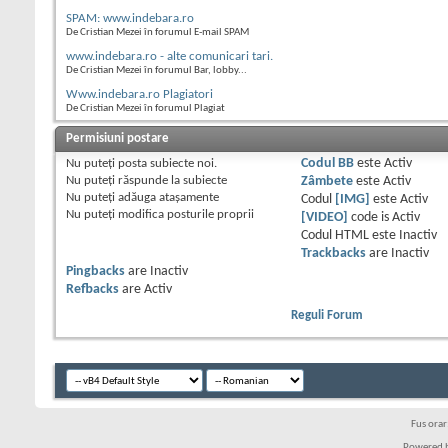
SPAM: www.indebara.ro
De Cristian Mezei în forumul E-mail SPAM
www.indebara.ro - alte comunicari tari.
De Cristian Mezei în forumul Bar, lobby...
Www.indebara.ro Plagiatori
De Cristian Mezei în forumul Plagiat
Permisiuni postare
Nu puteţi
posta subiecte noi.
Codul BB
este
Activ
Nu puteţi
răspunde la subiecte
Zâmbete
este
Activ
Nu puteţi
adăuga ataşamente
Codul
[IMG]
este
Activ
Nu puteţi
modifica posturile proprii
[VIDEO]
code is
Activ
Codul HTML este
Inactiv
Trackbacks
are
Inactiv
Pingbacks
are
Inactiv
Refbacks
are
Activ
Reguli Forum
Fus ora
Powered b