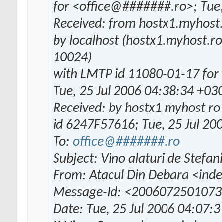
for <office@#######.ro>; Tue,
Received: from hostx1.myhost.
by localhost (hostx1.myhost.ro
10024)
with LMTP id 11080-01-17 for
Tue, 25 Jul 2006 04:38:34 +03
Received: by hostx1 myhost ro 
id 6247F57616; Tue, 25 Jul 20
To:
office@#######.ro
Subject: Vino alaturi de Stefan
From: Atacul Din Debara <i
Message-Id: <2006072501073
Date: Tue, 25 Jul 2006 04:07: