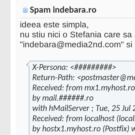
Spam indebara.ro
ideea este simpla,
nu stiu nici o Stefania care sa
"indebara@media2nd.com" si 
X-Persona: <#########>
Return-Path: <postmaster@m
Received: from mx1.myhost.ro
by mail.######.ro
with hMailServer ; Tue, 25 Ju
Received: from localhost (local
by hostx1.myhost.ro (Postfix