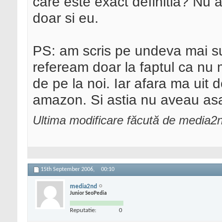
care este exact definitia? Nu 
doar si eu.
PS: am scris pe undeva mai sus
refeream doar la faptul ca nu 
de pe la noi. Iar afara ma uit 
amazon. Si astia nu aveau as
Ultima modificare făcută de media2
15th September 2006,
00:10
media2nd
Junior SeoPedia
Reputatie:
0