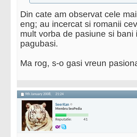
Din cate am observat cele mai 
eng; au incercat si romanii ce
mult vorba de pasiune si bani i
pagubasi.
Ma rog, s-o gasi vreun pasiona
9th January 2008,
21:24
SeerKan
Membru SeoPedia
Reputatie:
41