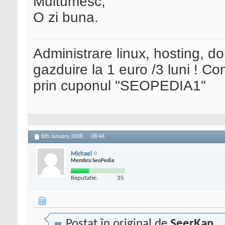
Multumesc,
O zi buna.
Administrare linux, hosting, d
gazduire la 1 euro /3 luni ! 
prin cuponul "SEOPEDIA1"
6th January 2008,
08:46
Michael
Membru SeoPedia
Reputatie:
35
Postat în original de
SeerKan