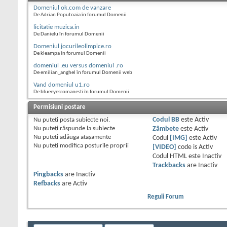
Domeniul ok.com de vanzare
De Adrian Poputoaia în forumul Domenii
licitatie muzica.in
De Danielu în forumul Domenii
Domeniul jocurileolimpice.ro
De kleampa în forumul Domenii
domeniul .eu versus domeniul .ro
De emilian_anghel în forumul Domenii web
Vand domeniul u1.ro
De blueeyesromanesti în forumul Domenii
Permisiuni postare
Nu puteţi
posta subiecte noi.
Codul BB
este
Activ
Nu puteţi
răspunde la subiecte
Zâmbete
este
Activ
Nu puteţi
adăuga ataşamente
Codul
[IMG]
este
Activ
Nu puteţi
modifica posturile proprii
[VIDEO]
code is
Activ
Codul HTML este
Inactiv
Trackbacks
are
Inactiv
Pingbacks
are
Inactiv
Refbacks
are
Activ
Reguli Forum