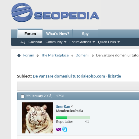
Forum
What's New?
Spy
FAQ
Calendar
Community
Forum Actions
Quick Links
Forum
The Marketplace
Domenii
De vanzare domeniul tutori
Subiect:
De vanzare domeniul tutorialephp.com - licitatie
5th January 2008,
17:31
SeerKan
Membru SeoPedia
Reputatie:
41