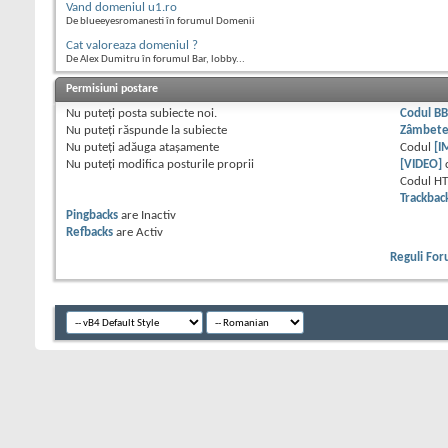
Vand domeniul u1.ro
De blueeyesromanesti în forumul Domenii
Cat valoreaza domeniul ?
De Alex Dumitru în forumul Bar, lobby...
Permisiuni postare
Nu puteţi
posta subiecte noi.
Codul B
Nu puteţi
răspunde la subiecte
Zâmbet
Nu puteţi
adăuga ataşamente
Codul
[I
Nu puteţi
modifica posturile proprii
[VIDEO]
Codul H
Trackbac
Pingbacks
are
Inactiv
Refbacks
are
Activ
Reguli Fo