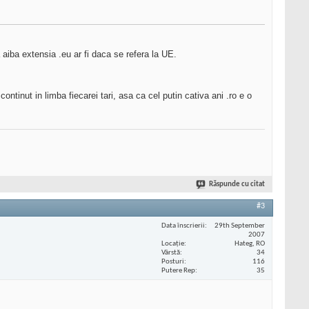
 aiba extensia .eu ar fi daca se refera la UE.
i continut in limba fiecarei tari, asa ca cel putin cativa ani .ro e o
Răspunde cu citat
#3
Data înscrierii
29th September
2007
Locaţie
Hateg, RO
Vârstă
34
Posturi
116
Putere Rep
35