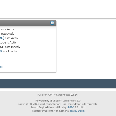
B
este
Activ
e
este
Activ
MG]
este
Activ
code is
Activ
TML este
Inactiv
ks
are
Inactiv
rum
Fus orar: GMT +3. Acum este
02:24
.
Powered by vBulletin™ Versiunea 4.2.0
Copyright © 2026 vBulletin Solutions, Inc. Toate drepturile rezervate.
Search Engine Friendly URLs by
vBSEO
3.5.1 PL1
Traducere vBulletin™ in Romana:
Teascu Dorin