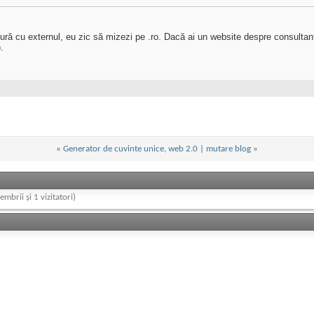
ă cu externul, eu zic să mizezi pe .ro. Dacă ai un website despre consultanţă e
.
«
Generator de cuvinte unice, web 2.0
|
mutare blog
»
embrii și 1 vizitatori)