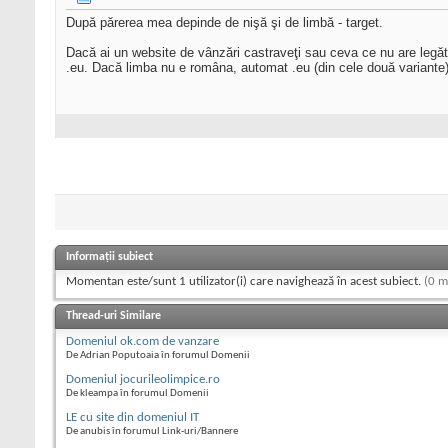
După părerea mea depinde de nişă şi de limbă - target.
Dacă ai un website de vânzări castraveţi sau ceva ce nu are legătur
.eu. Dacă limba nu e româna, automat .eu (din cele două variante)
Informații subiect
Momentan este/sunt 1 utilizator(i) care navighează în acest subiect.
(0 m
Thread-uri Similare
Domeniul ok.com de vanzare
De Adrian Poputoaia în forumul Domenii
Domeniul jocurileolimpice.ro
De kleampa în forumul Domenii
LE cu site din domeniul IT
De anubis în forumul Link-uri/Bannere