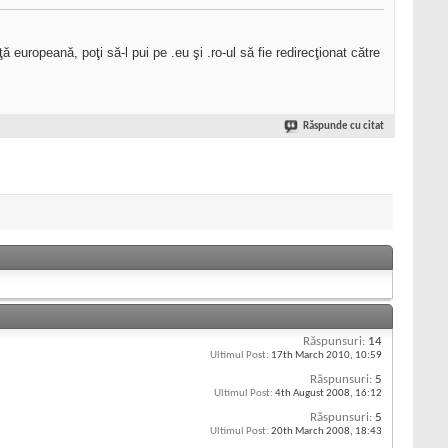
uropeană, poţi să-l pui pe .eu şi .ro-ul să fie redirecţionat către
Răspunde cu citat
Răspunsuri:
14
Ultimul Post:
17th March 2010,
10:59
Răspunsuri:
5
Ultimul Post:
4th August 2008,
16:12
Răspunsuri:
5
Ultimul Post:
20th March 2008,
18:43