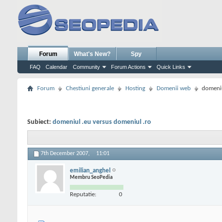
Forum
What's New?
Spy
FAQ
Calendar
Community
Forum Actions
Quick Links
Forum
Chestiuni generale
Hosting
Domenii web
domeniu
Subiect:
domeniul .eu versus domeniul .ro
7th December 2007,
11:01
emilian_anghel
Membru SeoPedia
Reputatie:
0