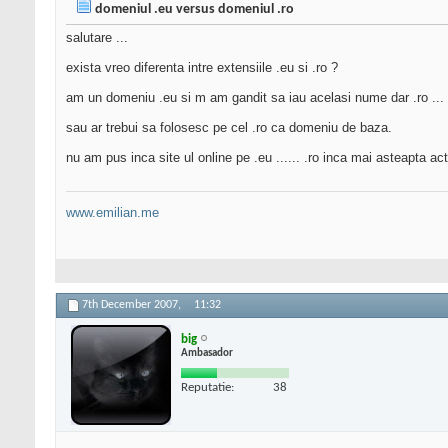
domeniul .eu versus domeniul .ro
salutare ...
exista vreo diferenta intre extensiile .eu si .ro ?
am un domeniu .eu si m am gandit sa iau acelasi nume dar .ro ... o
sau ar trebui sa folosesc pe cel .ro ca domeniu de baza.
nu am pus inca site ul online pe .eu ...... .ro inca mai asteapta ac
www.emilian.me
7th December 2007,
11:32
big
Ambasador
Reputatie:
38