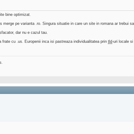
ite bine optimizat.
s merge pe varianta .ro. Singura situatie in care un site in romana ar trebui sa
facator, dar nu e cazul tau.
frate cu .us. Europenii inca isi pastreaza individualitatea prin
tld
-uri locale s
s.