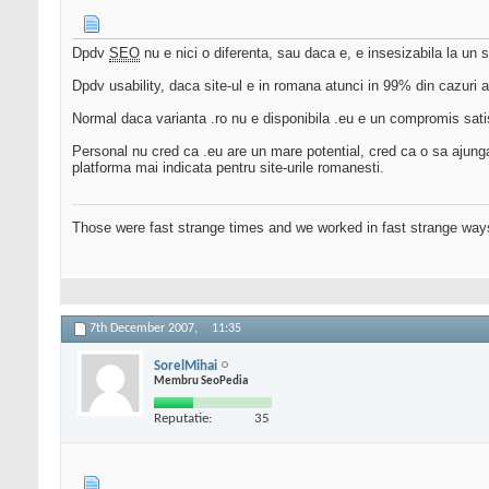
Dpdv
SEO
nu e nici o diferenta, sau daca e, e insesizabila la un s
Dpdv usability, daca site-ul e in romana atunci in 99% din cazuri a
Normal daca varianta .ro nu e disponibila .eu e un compromis satis
Personal nu cred ca .eu are un mare potential, cred ca o sa ajunga 
platforma mai indicata pentru site-urile romanesti.
Those were fast strange times and we worked in fast strange way
7th December 2007,
11:35
SorelMihai
Membru SeoPedia
Reputatie:
35