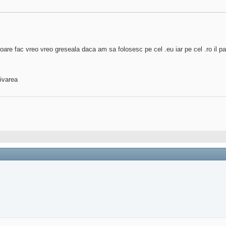
are fac vreo vreo greseala daca am sa folosesc pe cel .eu iar pe cel .ro il pa
tivarea