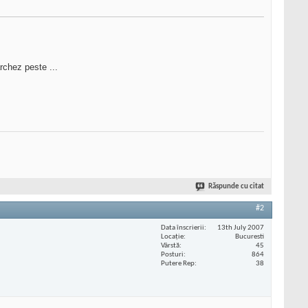
rchez peste ...
Răspunde cu citat
#2
Data înscrierii
13th July 2007
Locaţie
Bucuresti
Vârstă
45
Posturi
864
Putere Rep
38