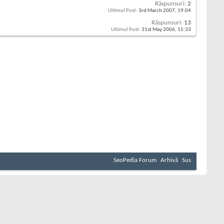
Răspunsuri:
2
Ultimul Post:
3rd March 2007,
19:04
Răspunsuri:
13
Ultimul Post:
31st May 2006,
15:33
SeoPedia Forum
Arhivă
Sus