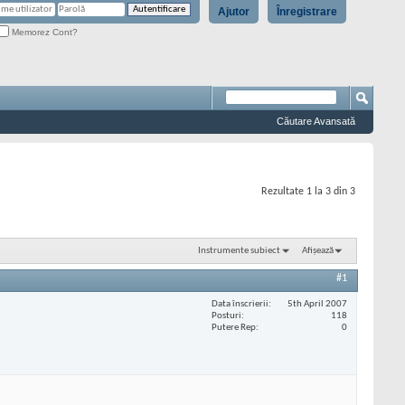
Ajutor
Înregistrare
Memorez Cont?
Căutare Avansată
Rezultate 1 la 3 din 3
Instrumente subiect
Afișează
#1
Data înscrierii
5th April 2007
Posturi
118
Putere Rep
0