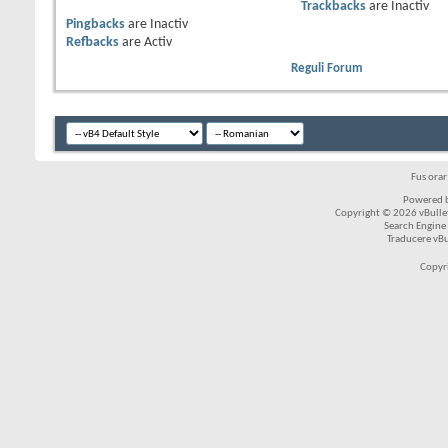
Trackbacks
are
Inactiv
Pingbacks
are
Inactiv
Refbacks
are
Activ
Reguli Forum
Fus ora
Powered b
Copyright © 2026 vBulleti
Search Engine
Traducere vB
Copyr