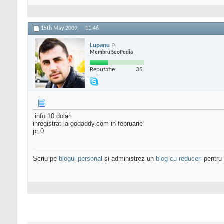
15th May 2009,
11:46
Lupanu
Membru SeoPedia
Reputatie:
35
.info 10 dolari
inregistrat la godaddy.com in februarie
pr
0
Scriu pe
blogul personal
si administrez un
blog cu reduceri
pentru 