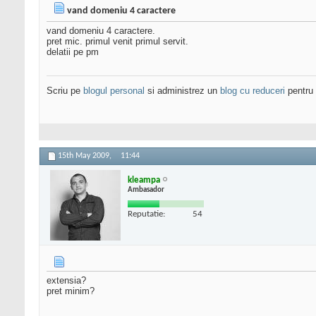
vand domeniu 4 caractere
vand domeniu 4 caractere.
pret mic. primul venit primul servit.
delatii pe pm
Scriu pe
blogul personal
si administrez un
blog cu reduceri
pentru 
15th May 2009,
11:44
kleampa
Ambasador
Reputatie:
54
extensia?
pret minim?