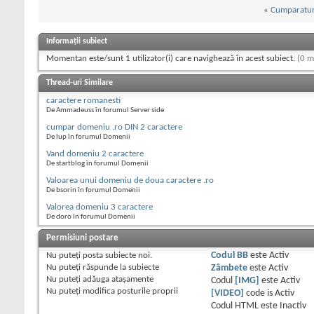
«
Cumparatur
Informații subiect
Momentan este/sunt 1 utilizator(i) care navighează în acest subiect.
(0 m
Thread-uri Similare
caractere romanesti
De Ammadeuss în forumul Server side
cumpar domeniu .ro DIN 2 caractere
De lup în forumul Domenii
Vand domeniu 2 caractere
De startblog în forumul Domenii
Valoarea unui domeniu de doua caractere .ro
De bsorin în forumul Domenii
Valorea domeniu 3 caractere
De doro în forumul Domenii
Permisiuni postare
Nu puteţi
posta subiecte noi.
Codul BB
este
Activ
Nu puteţi
răspunde la subiecte
Zâmbete
este
Activ
Nu puteţi
adăuga ataşamente
Codul
[IMG]
este
Activ
Nu puteţi
modifica posturile proprii
[VIDEO]
code is
Activ
Codul HTML este
Inactiv