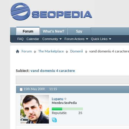
Forum
What's New?
Spy
FAQ
Calendar
Community
Forum Actions
Quick Links
Forum
The Marketplace
Domenii
vand domeniu 4 caracter
Subiect:
vand domeniu 4 caractere
15th May 2009,
11:15
Lupanu
Membru SeoPedia
Reputatie:
35